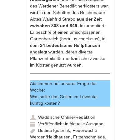
des Werdener Benediktinerklosters war,
wird in den Schriften des Reichenauer
Abtes Walahfrid Strabo
aus der Zeit
zwischen 808 und 849
dokumentiert.
Er beschreibt einen umschlossenen
Gartenbereich (hortulus conclusus), in
dem
24 bedeutsame Heilpflanzen
angelegt wurden, deren diverse
Pflanzenteile für medizinische Zwecke
im Kloster genutzt wurden.
Abstimmen bei unserer Frage der
Woche:
Was sollte das Grillen im Löwental
künftig kosten?
Waddische Online-Redaktion
Veröffentlicht in
Aktuelle Ausgabe
Bettina Igelbrink
,
Feuerwache
Werden/Heidhausen
,
Frittenschmiede
,