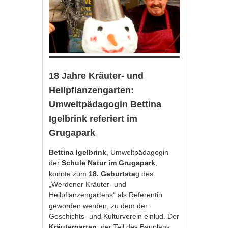
18 Jahre Kräuter- und
Heilpflanzengarten:
Umweltpädagogin Bettina
Igelbrink referiert im
Grugapark
Bettina Igelbrink
, Umweltpädagogin
der
Schule Natur im Grugapark
,
konnte zum
18. Geburtsta
g des
„Werdener Kräuter- und
Heilpflanzengartens“ als Referentin
geworden werden, zu dem der
Geschichts- und Kulturverein einlud. Der
Kräutergarten
, der Teil des Bauplans