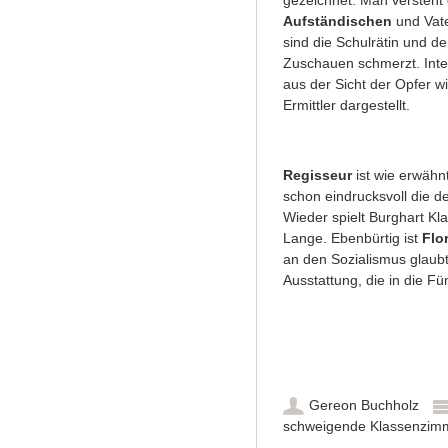
gezeichnet. Man versteht 
Aufständischen
und Vate
sind die Schulrätin und d
Zuschauen schmerzt. Inter
aus der Sicht der Opfer wi
Ermittler dargestellt.
Regisseur
ist wie erwähn
schon eindrucksvoll die d
Wieder spielt Burghart Kl
Lange. Ebenbürtig ist
Flo
an den Sozialismus glaubt
Ausstattung, die in die Fü
Gereon Buchholz
schweigende Klassenzim