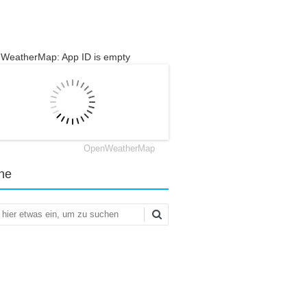
WeatherMap: App ID is empty
OpenWeatherMap
he
en