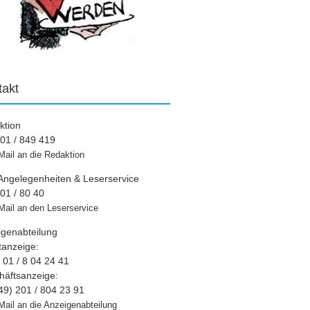
takt
ktion
01 / 849 419
Mail an die Redaktion
Angelegenheiten & Leserservice
01 / 80 40
Mail an den Leserservice
igenabteilung
tanzeige:
01 / 8 04 24 41
häftsanzeige:
49) 201 / 804 23 91
Mail an die Anzeigenabteilung