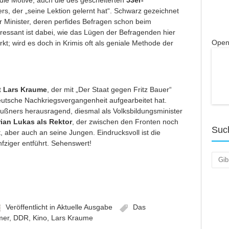
die Motive, auch die des gescheiterten
53er-
rs, der „seine Lektion gelernt hat“. Schwarz gezeichnet
er Minister, deren perfides Befragen schon beim
essant ist dabei, wie das Lügen der Befragenden hier
Open
rkt; wird es doch in Krimis oft als geniale Methode der
t
Lars Kraume
, der mit „
Der Staat gegen Fritz Bauer
“
eutsche Nachkriegsvergangenheit aufgearbeitet hat.
außners herausragend, diesmal als Volksbildungsminister
rian Lukas als Rektor
, der zwischen den Fronten noch
Suc
, aber auch an seine Jungen. Eindrucksvoll ist die
nfziger entführt. Sehenswert!
Such
Veröffentlicht in
Aktuelle Ausgabe
Das
mer
,
DDR
,
Kino
,
Lars Kraume