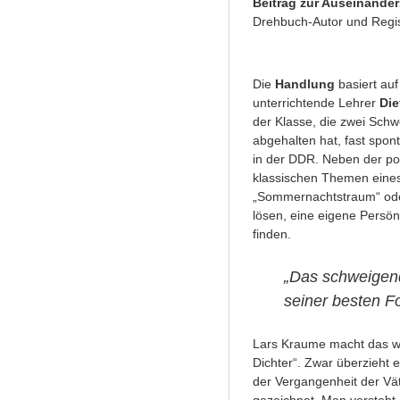
Beitrag zur Auseinande
Drehbuch-Autor und Regis
Die
Handlung
basiert auf
unterrichtende Lehrer
Die
der Klasse, die zwei Sch
abgehalten hat, fast spon
in der DDR. Neben der pol
klassischen Themen eine
„Sommernachtstraum“ oder 
lösen, eine eigene Persö
finden.
„Das schweigend
seiner besten Fo
Lars Kraume macht das wu
Dichter“. Zwar überzieht e
der Vergangenheit der Vät