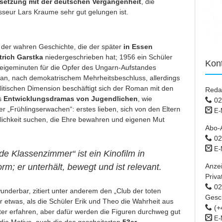
rsetzung mit der deutschen Vergangenheit
, die
seur Lars Kraume sehr gut gelungen ist.
 der wahren Geschichte, die der später
in Essen
trich Garstka
niedergeschrieben hat; 1956 ein Schüler
Kon
weigeminuten für die Opfer des Ungarn-Aufstandes
tan, nach demokatrischem Mehrheitsbeschluss, allerdings
itischen Dimension beschäftigt sich der Roman mit den
Reda
s
Entwicklungsdramas
von Jugendlichen
, wie
02
„Frühlingserwachen“: erstes lieben, sich von den Eltern
E-
nlichkeit suchen, die Ehre bewahren und eigenen Mut
Abo-
02
E-
e Klassenzimmer“ ist ein Kinofilm in
Anze
rm; er unterhält, bewegt und ist relevant.
Priva
02 
nderbar, zitiert unter anderem den „Club der toten
Gesc
r etwas, als die Schüler Erik und Theo die Wahrheit aus
(+
er erfahren, aber dafür werden die Figuren durchweg gut
E-