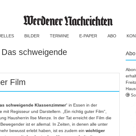
UELLES
BILDER
TERMINE
E-PAPER
ABO
KON
:
Das schweigende
Abo
Abonn
erhal
ter Film
Frei
Haus
So 
as schweigende Klassenzimmer
“ in Essen in der
 mit Regisseur und Darstellern. „Ein richtig guter Film“,
ng Hausherrin Ilse Menze. In der Tat erreicht der Film die
Bewegender ist er allemal. In Zeiten, in denen alle unter
mehr bewusst erlebt haben, ist es zudem ein
wichtiger