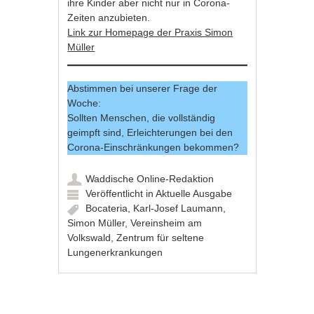
ihre Kinder aber nicht nur in Corona-
Zeiten anzubieten.
Link zur Homepage der Praxis Simon
Müller
Abstimmen bei unserer Frage der
Woche:
Sollten Menschen, die vollständig
geimpft sind, Erleichterungen bei den
Corona-Einschränkungen bekommen?
Waddische Online-Redaktion
Veröffentlicht in
Aktuelle Ausgabe
Bocateria
,
Karl-Josef Laumann
,
Simon Müller
,
Vereinsheim am
Volkswald
,
Zentrum für seltene
Lungenerkrankungen