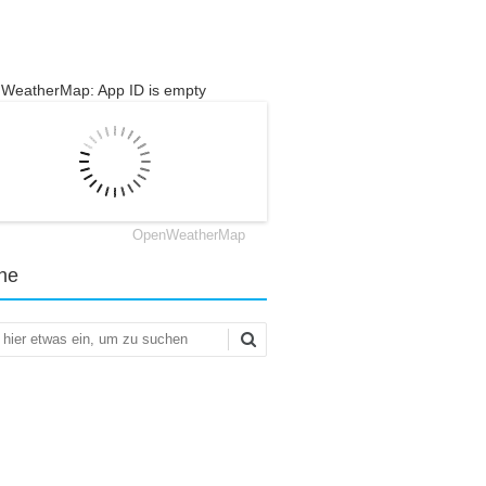
WeatherMap: App ID is empty
OpenWeatherMap
he
en