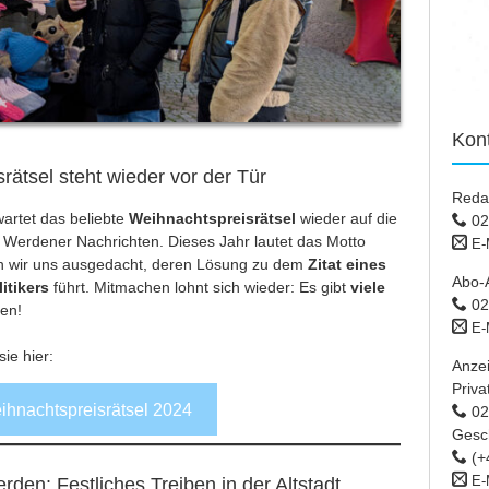
Kon
ätsel steht wieder vor der Tür
Reda
artet das beliebte
Weihnachtspreisrätsel
wieder auf die
02
 Werdener Nachrichten. Dieses Jahr lautet das Motto
E-
n wir uns ausgedacht, deren Lösung zu dem
Zitat eines
Abo-
itikers
führt. Mitmachen lohnt sich wieder: Es gibt
viele
02
nen!
E-
ie hier:
Anze
Priva
hnachtspreisrätsel 2024
02 
Gesc
(+
E-
en: Festliches Treiben in der Altstadt