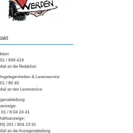
takt
ktion
01 / 849 419
Mail an die Redaktion
Angelegenheiten & Leserservice
01 / 80 40
Mail an den Leserservice
igenabteilung
tanzeige:
01 / 8 04 24 41
häftsanzeige:
49) 201 / 804 23 91
Mail an die Anzeigenabteilung