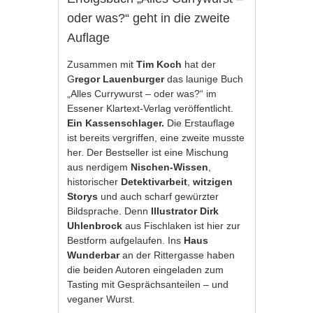
oder was?“ geht in die zweite
Auflage
Zusammen mit
Tim Koch
hat der
G
regor Lauenburger
das launige Buch
„Alles Currywurst – oder was?“ im
Essener Klartext-Verlag veröffentlicht.
Ein Kassenschlager.
Die Erstauflage
ist bereits vergriffen, eine zweite musste
her. Der Bestseller ist eine Mischung
aus nerdigem
Nischen-Wissen
,
historischer
Detektivarbeit
,
witzigen
Storys
und auch scharf gewürzter
Bildsprache. Denn
Illustrator Dirk
Uhlenbrock
aus Fischlaken ist hier zur
Bestform aufgelaufen. Ins
Haus
Wunderbar
an der Rittergasse haben
die beiden Autoren eingeladen zum
Tasting mit Gesprächsanteilen – und
veganer Wurst.