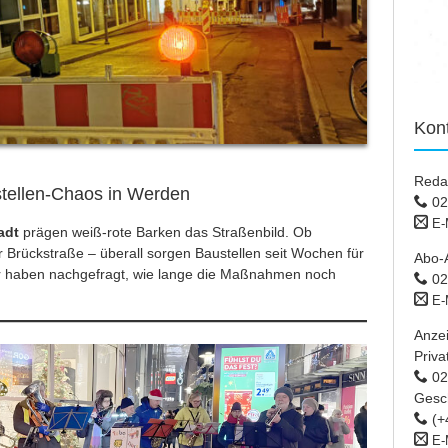
Kon
Reda
stellen-Chaos in Werden
02
E-
adt
prägen weiß-rote Barken das Straßenbild. Ob
r Brückstraße – überall sorgen Baustellen seit Wochen für
Abo-
ir haben nachgefragt, wie lange die Maßnahmen noch
02
E-
Anze
Priva
02 
Gesc
(+
E-