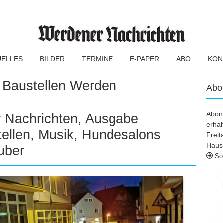
UELLES
BILDER
TERMINE
E-PAPER
ABO
KON
:
Baustellen Werden
Abo
Abonn
 Nachrichten, Ausgabe
erhal
tellen, Musik, Hundesalons
Frei
Haus
uber
So 