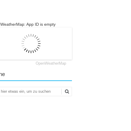
WeatherMap: App ID is empty
OpenWeatherMap
he
en