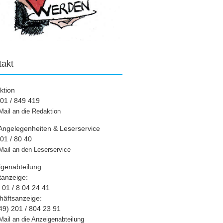
takt
ktion
01 / 849 419
Mail an die Redaktion
Angelegenheiten & Leserservice
01 / 80 40
Mail an den Leserservice
igenabteilung
tanzeige:
01 / 8 04 24 41
häftsanzeige:
49) 201 / 804 23 91
Mail an die Anzeigenabteilung