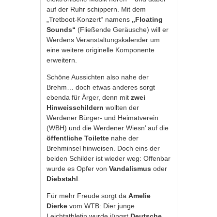
auf der Ruhr schippern. Mit dem
„Tretboot-Konzert“ namens
„Floating
Sounds“
(Fließende Geräusche) will er
Werdens Veranstaltungskalender um
eine weitere originelle Komponente
erweitern.
Schöne Aussichten also nahe der
Brehm… doch etwas anderes sorgt
ebenda für Ärger, denn mit
zwei
Hinweisschildern
wollten der
Werdener Bürger- und Heimatverein
(WBH) und die Werdener Wiesn’ auf die
öffentliche Toilette
nahe der
Brehminsel hinweisen. Doch eins der
beiden Schilder ist wieder weg: Offenbar
wurde es Opfer von
Vandalismus
oder
Diebstahl
.
Für mehr Freude sorgt da
Amelie
Dierke
vom WTB: Dier junge
Leichtathletin wurde jüngst
Deutsche