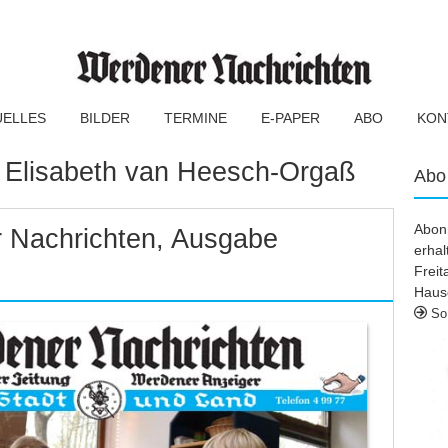
UELLES
BILDER
TERMINE
E-PAPER
ABO
KON
:
Elisabeth van Heesch-Orgaß
Abo
Abonn
 Nachrichten, Ausgabe
erhal
Frei
Haus
So 