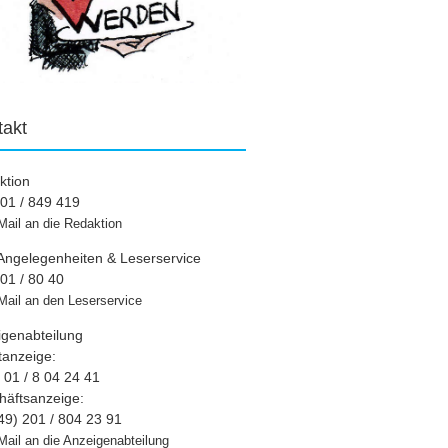
takt
ktion
01 / 849 419
Mail an die Redaktion
Angelegenheiten & Leserservice
01 / 80 40
Mail an den Leserservice
igenabteilung
tanzeige:
01 / 8 04 24 41
häftsanzeige:
49) 201 / 804 23 91
Mail an die Anzeigenabteilung