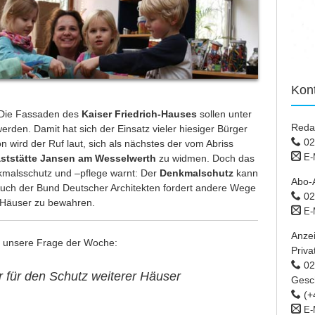
Kon
 Die Fassaden des
Kaiser Friedrich-Hauses
sollen unter
Reda
werden. Damit hat sich der Einsatz vieler hiesiger Bürger
02
n wird der Ruf laut, sich als nächstes der vom Abriss
E-
ststätte Jansen am Wesselwerth
zu widmen. Doch das
enkmalsschutz und –pflege warnt: Der
Denkmalschutz
kann
Abo-
Auch der Bund Deutscher Architekten fordert andere Wege
02
e Häuser zu bewahren.
E-
Anze
 unsere Frage der Woche:
Priva
02 
 für den Schutz weiterer Häuser
Gesc
(+
E-