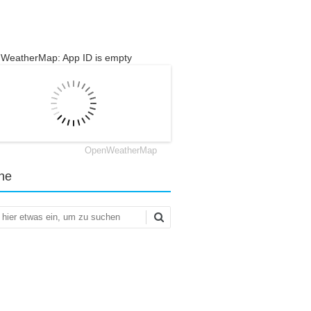
WeatherMap: App ID is empty
OpenWeatherMap
he
en