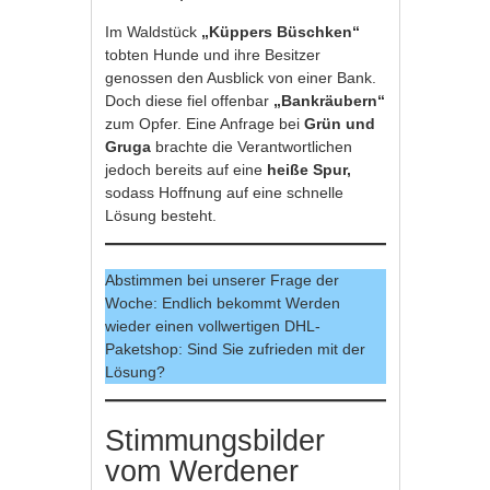
Im Waldstück
„Küppers Büschken“
tobten Hunde und ihre Besitzer
genossen den Ausblick von einer Bank.
Doch diese fiel offenbar
„Bankräubern“
zum Opfer. Eine Anfrage bei
Grün und
Gruga
brachte die Verantwortlichen
jedoch bereits auf eine
heiße Spur,
sodass Hoffnung auf eine schnelle
Lösung besteht.
Abstimmen bei unserer Frage der
Woche: Endlich bekommt Werden
wieder einen vollwertigen DHL-
Paketshop: Sind Sie zufrieden mit der
Lösung?
Stimmungsbilder
vom Werdener