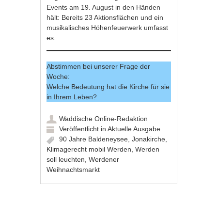
Events am 19. August in den Händen
hält: Bereits 23 Aktionsflächen und ein
musikalisches Höhenfeuerwerk umfasst
es.
Abstimmen bei unserer Frage der
Woche:
Welche Bedeutung hat die Kirche für sie
in Ihrem Leben?
Waddische Online-Redaktion
Veröffentlicht in
Aktuelle Ausgabe
90 Jahre Baldeneysee
,
Jonakirche
,
Klimagerecht mobil Werden
,
Werden
soll leuchten
,
Werdener
Weihnachtsmarkt
Artikel-Navigation