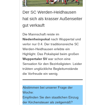
Der SC Werden-Heidhausen
hat sich als krasser Außenseiter
gut verkauft
Die Mannschaft reiste im
Niederrheinpokal
nach Wuppertal und
verlor nur 0:4. Der traditionsreiche SC
Werden-Heidhausen erlebte ein
Highlight. Das Pokalspiel beim großen
Wuppertaler SV
war schon eine
Sensation für den Bezirksligisten. Leider
trübten unglückliche Begleitumstände
die Vorfreude ein wenig.
Abstimmen bei unserer Frage der
Woche:
Empfinden Sie den staatlichen Einzug
der Kirchensteuer als zeitgemäß?