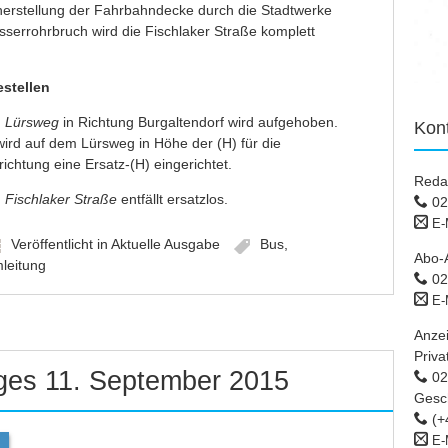
herstellung der Fahrbahndecke durch die Stadtwerke
errohrbruch wird die Fischlaker Straße komplett
estellen
) Lürsweg
in Richtung Burgaltendorf wird aufgehoben.
Kon
wird auf dem Lürsweg in Höhe der (H) für die
ichtung eine Ersatz-(H) eingerichtet.
Reda
)
Fischlaker Straße
entfällt ersatzlos.
02
E-
Veröffentlicht in
Aktuelle Ausgabe
Bus
,
Abo-
leitung
02
E-
Anze
Priva
ages 11. September 2015
02 
Gesc
(+
E-