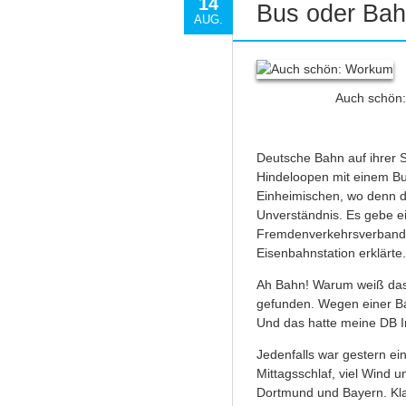
14
Bus oder Ba
AUG.
Auch schön
Deutsche Bahn auf ihrer Se
Hindeloopen mit einem B
Einheimischen, wo denn d
Unverständnis. Es gebe ei
Fremdenverkehrsverband, d
Eisenbahnstation erklärte.
Ah Bahn! Warum weiß das 
gefunden. Wegen einer Bau
Und das hatte meine DB In
Jedenfalls war gestern ei
Mittagsschlaf, viel Wind
Dortmund und Bayern. Kla