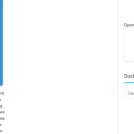
Open
Suc
Such
it
h
ng
 es
isa
s
n.