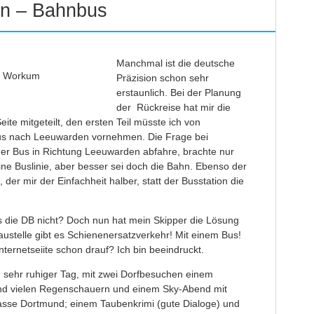
hn – Bahnbus
Manchmal ist die deutsche
: Workum
Präzision schon sehr
erstaunlich. Bei der Planung
der Rückreise hat mir die
ite mitgeteilt, den ersten Teil müsste ich von
us nach Leeuwarden vornehmen. Die Frage bei
er Bus in Richtung Leeuwarden abfahre, brachte nur
ne Buslinie, aber besser sei doch die Bahn. Ebenso der
er mir der Einfachheit halber, statt der Busstation die
die DB nicht? Doch nun hat mein Skipper die Lösung
stelle gibt es Schienenersatzverkehr! Mit einem Bus!
ternetseiite schon drauf? Ich bin beeindruckt.
n sehr ruhiger Tag, mit zwei Dorfbesuchen einem
 und vielen Regenschauern und einem Sky-Abend mit
sse Dortmund; einem Taubenkrimi (gute Dialoge) und