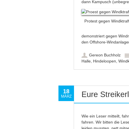
dann Kampusch (unbegreifl
Protest gegen Windktraf
demonstriert gegen Windmü
den Offshore-Windanlagen
Gereon Buchholz
Halle
,
Hindeloopen
,
Windk
18
Eure Streiker
MÄRZ
Wie ein Leser mitteilt, fa
fahren. Wir bitten die Lese
leiden mussten, nett mi