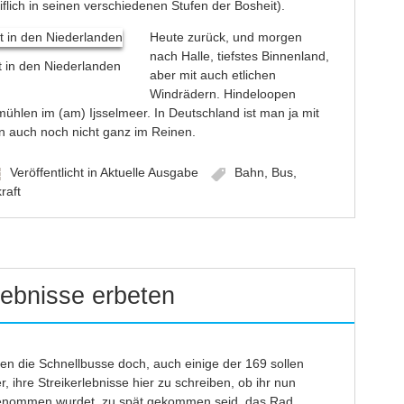
ich in seinen verschiedenen Stufen der Bosheit).
Heute zurück, und morgen
nach Halle, tiefstes Binnenland,
t in den Niederlanden
aber mit auch etlichen
Windrädern. Hindeloopen
hlen im (am) Ijsselmeer. In Deutschland ist man ja mit
 auch noch nicht ganz im Reinen.
Veröffentlicht in
Aktuelle Ausgabe
Bahn
,
Bus
,
raft
lebnisse erbeten
hren die Schnellbusse doch, auch einige der 169 sollen
r, ihre Streikerlebnisse hier zu schreiben, ob ihr nun
tgenommen wurdet, zu spät gekommen seid, das Rad