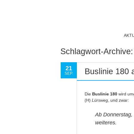
AKT
Schlagwort-Archive
21
Buslinie 180 
SEP.
Die
Buslinie 180
wird umg
(H)
Lürsweg
, und zwar:
Ab Donnerstag,
weiteres.