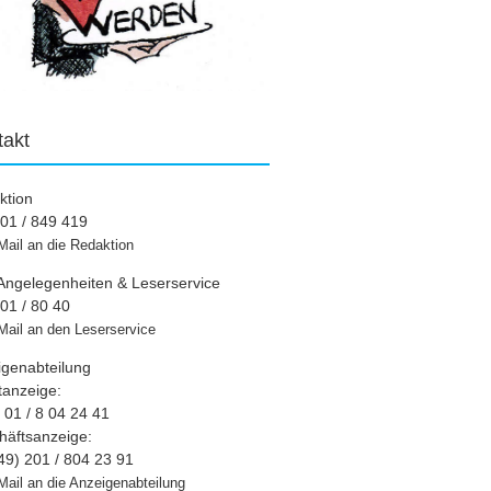
takt
ktion
01 / 849 419
Mail an die Redaktion
Angelegenheiten & Leserservice
01 / 80 40
Mail an den Leserservice
igenabteilung
tanzeige:
01 / 8 04 24 41
häftsanzeige:
49) 201 / 804 23 91
Mail an die Anzeigenabteilung