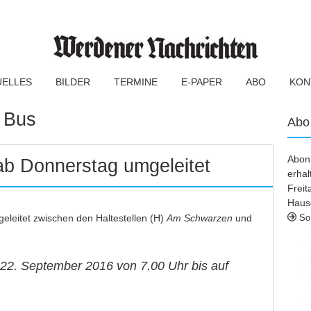
UELLES
BILDER
TERMINE
E-PAPER
ABO
KON
:
Bus
Abo
Abonn
ab Donnerstag umgeleitet
erhal
Frei
Haus
eleitet zwischen den Haltestellen (H)
Am Schwarzen
und
So 
 22. September 2016
von 7.00 Uhr bis auf