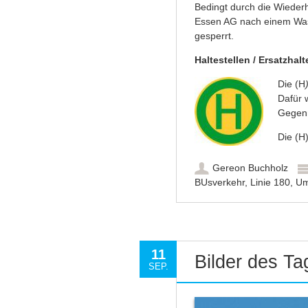
Bedingt durch die Wieder
Essen AG nach einem Wass
gesperrt.
Haltestellen / Ersatzhalt
Die
(H
Dafür 
Gegenr
Die (H
Gereon Buchholz
BUsverkehr
,
Linie 180
,
Um
11
Bilder des T
SEP.