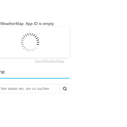
WeatherMap: App ID is empty
OpenWeatherMap
he
en