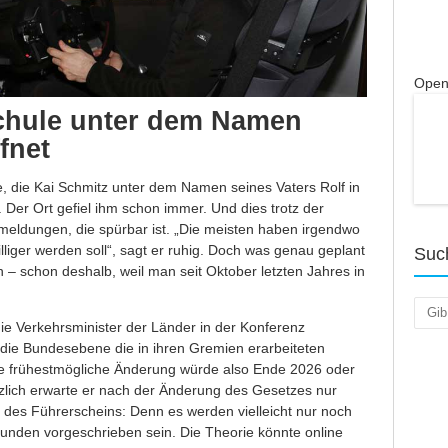
Open
schule unter dem Namen
fnet
le, die Kai Schmitz unter dem Namen seines Vaters Rolf in
 Der Ort gefiel ihm schon immer. Und dies trotz der
meldungen, die spürbar ist. „Die meisten haben irgendwo
lliger werden soll“, sagt er ruhig. Doch was genau geplant
Suc
n – schon deshalb, weil man seit Oktober letzten Jahres in
Such
ie Verkehrsminister der Länder in der Konferenz
ie Bundesebene die in ihren Gremien erarbeiteten
ie frühestmögliche Änderung würde also Ende 2026 oder
ich erwarte er nach der Änderung des Gesetzes nur
g des Führerscheins: Denn es werden vielleicht nur noch
tunden vorgeschrieben sein. Die Theorie könnte online