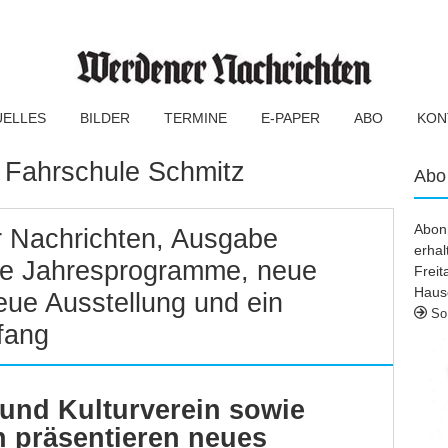
UELLES
BILDER
TERMINE
E-PAPER
ABO
KON
:
Fahrschule Schmitz
Abo
Abonn
 Nachrichten, Ausgabe
erhal
e Jahresprogramme, neue
Frei
Haus
eue Ausstellung und ein
So 
fang
 und Kulturverein sowie
n präsentieren neues