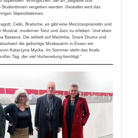
d-Stipendien“ ermöglichen, die an „begabte und
g-Studentinnen vergeben werden. Gestaltet wird das
rigen Stipendiatinnen.
Fagott, Cello, Bratsche, es gibt eine Mezzosopranistin und
n Musical, moderner Tanz und Jazz zu erleben. Und eben
na Bataeva. Die wirbelt auf Marimba, Snare Drums und
bsolviert die gebürtige Moskauerin in Essen ein
sorin Katarzyna Myćka. Im Sommer steht das finale
oßer Tag, der viel Vorbereitung benötigt.“