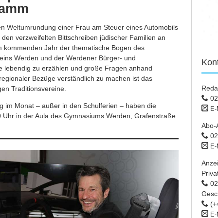
ramm
en Weltumrundung einer Frau am Steuer eines Automobils
den verzweifelten Bittschreiben jüdischer Familien an
 im kommenden Jahr der thematische Bogen des
reins Werden und der Werdener Bürger- und
Kon
e lebendig zu erzählen und große Fragen anhand
regionaler Bezüge verständlich zu machen ist das
Reda
gen Traditionsvereine.
02
g im Monat – außer in den Schulferien – haben die
E-
0 Uhr in der Aula des Gymnasiums Werden, Grafenstraße
Abo-
02
E-
Anze
Priva
02 
Gesc
(+
E-