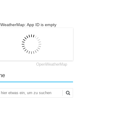
WeatherMap: App ID is empty
OpenWeatherMap
he
en