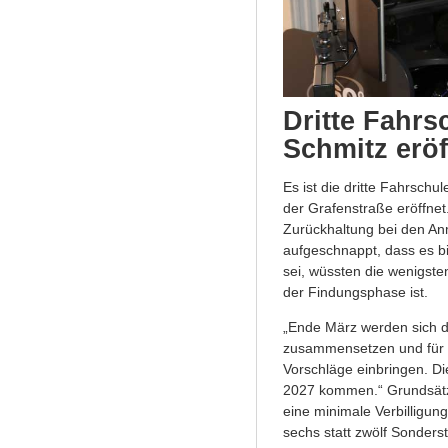
Dritte Fahr
Schmitz eröf
Es ist die dritte Fahrschu
der Grafenstraße eröffnet.
Zurückhaltung bei den An
aufgeschnappt, dass es bi
sei, wüssten die wenigste
der Findungsphase ist.
„Ende März werden sich d
zusammensetzen und für d
Vorschläge einbringen. D
2027 kommen.“ Grundsätzl
eine minimale Verbilligun
sechs statt zwölf Sonders