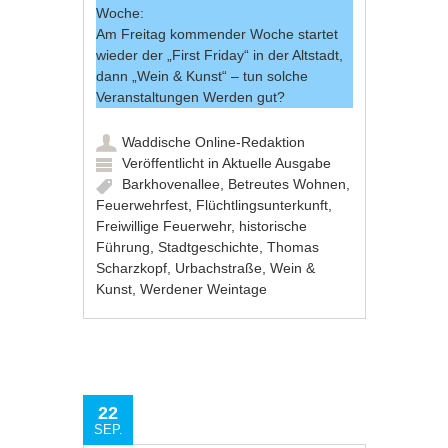
Woche:
Am Freitag kommender Woche startet
wieder der „First Friday“ in der Altstadt,
dann „Wein & Kunst“ – tun solche
Veranstaltungen Werden gut?
Waddische Online-Redaktion
Veröffentlicht in
Aktuelle Ausgabe
Barkhovenallee
,
Betreutes Wohnen
,
Feuerwehrfest
,
Flüchtlingsunterkunft
,
Freiwillige Feuerwehr
,
historische
Führung
,
Stadtgeschichte
,
Thomas
Scharzkopf
,
Urbachstraße
,
Wein &
Kunst
,
Werdener Weintage
22
SEP.