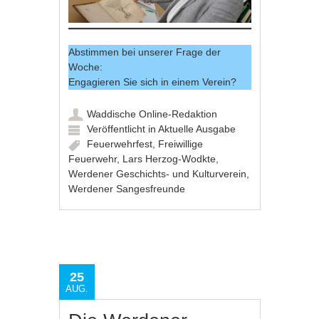
Abstimmen bei unserer Frage der
Woche:
Engagieren Sie sich in einem Verein?
Waddische Online-Redaktion
Veröffentlicht in
Aktuelle Ausgabe
Feuerwehrfest
,
Freiwillige
Feuerwehr
,
Lars Herzog-Wodkte
,
Werdener Geschichts- und Kulturverein
,
Werdener Sangesfreunde
25
AUG.