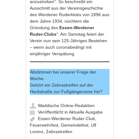
anzustreben“: So beschreibt ein
Ausschnitt aus der Vereinsgeschichte
des Werdener Ruderklubs von 1896 aus
dem Jahre 1934, nüchtern die
Gründung des
Essen-Werdener
Ruder-Clubs
“: Am Samstag feiert der
Verein nun sein 125-Jähriges Bestehen
– wenn auch coronabedingt mit
einjähriger Verspätung.
Abstimmen bei unserer Frage der
Woche:
Gehört ein Zebrastreifen auf der
Heckstraße zur Fußgängerzone hin?
Waddische Online-Redaktion
Veröffentlicht in
Aktuelle Ausgabe
Essen-Werdener Ruder-Club
,
Feuerwehrfest
,
Gemeindefest
,
Ulf
Lorenz
,
Zebrastreifen