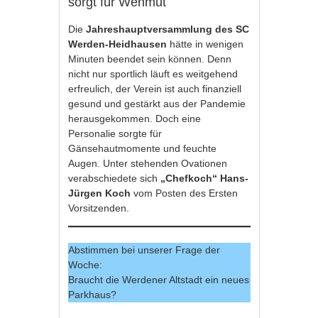
sorgt für Wehmut
Die
Jahreshauptversammlung des SC
Werden-Heidhausen
hätte in wenigen
Minuten beendet sein können. Denn
nicht nur sportlich läuft es weitgehend
erfreulich, der Verein ist auch finanziell
gesund und gestärkt aus der Pandemie
herausgekommen. Doch eine
Personalie sorgte für
Gänsehautmomente und feuchte
Augen. Unter stehenden Ovationen
verabschiedete sich
„Chefkoch“ Hans-
Jürgen Koch
vom Posten des Ersten
Vorsitzenden.
Abstimmen bei unserer Frage der
Woche:
Braucht die Werdener Altstadt ein neues
Parkhaus?