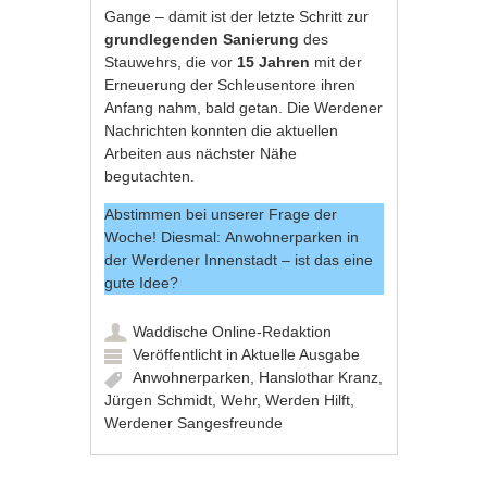
Gange – damit ist der letzte Schritt zur
grundlegenden Sanierung
des
Stauwehrs, die vor
15 Jahren
mit der
Erneuerung der Schleusentore ihren
Anfang nahm, bald getan. Die Werdener
Nachrichten konnten die aktuellen
Arbeiten aus nächster Nähe
begutachten.
Abstimmen bei unserer Frage der
Woche! Diesmal: Anwohnerparken in
der Werdener Innenstadt – ist das eine
gute Idee?
Waddische Online-Redaktion
Veröffentlicht in
Aktuelle Ausgabe
Anwohnerparken
,
Hanslothar Kranz
,
Jürgen Schmidt
,
Wehr
,
Werden Hilft
,
Werdener Sangesfreunde