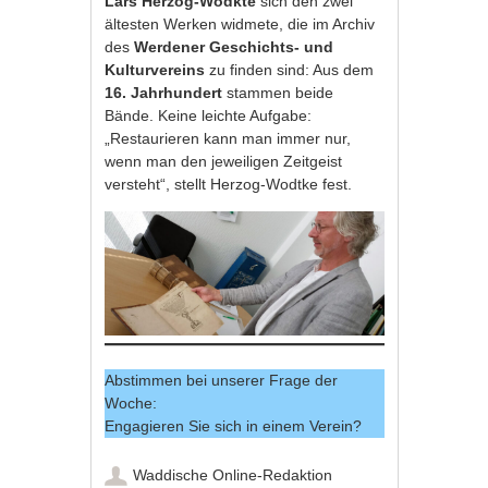
Lars Herzog-Wodkte
sich den zwei
ältesten Werken widmete, die im Archiv
des
Werdener Geschichts- und
Kulturvereins
zu finden sind: Aus dem
16. Jahrhundert
stammen beide
Bände. Keine leichte Aufgabe:
„Restaurieren kann man immer nur,
wenn man den jeweiligen Zeitgeist
versteht“, stellt Herzog-Wodtke fest.
Abstimmen bei unserer Frage der
Woche:
Engagieren Sie sich in einem Verein?
Waddische Online-Redaktion