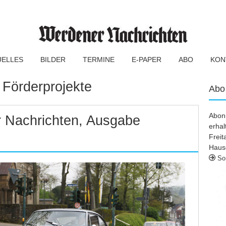
UELLES
BILDER
TERMINE
E-PAPER
ABO
KON
:
Förderprojekte
Abo
Abonn
 Nachrichten, Ausgabe
erhal
Frei
Haus
So 