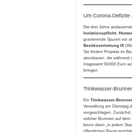
Um Corona-Defizite 
Die drei Jahre andauern
Isolationspflicht
,
Homes
gravierende Spuren vor al
Bezirksvertretung IX
(We
Sie fördert Projekte im B
abzubauen, die während 
Insgesamt 50 000 Euro wol
bringen.
Trinkwasser-Brunnen:
Ein
Trinkwasser-Brunne
Verwaltung am Dienstag d
vorgeschlagen. Zunächst j
solcher Brunnen auf dem
bevor dann „in jedem Sta
öffentlichen Raum errichtet