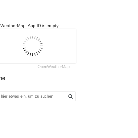
WeatherMap: App ID is empty
OpenWeatherMap
he
en