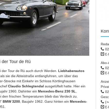
Kon
Reda
02
E-
 der Tour de Rü
Abo-
02
ei der Tour de Rü auch durch Werden.
Liebhaberautos
E-
als sie die Abteistraße entlangfuhren, um über das
er-Strecke mit Einkehr im Schloss Körtlinghausen
Anze
nchef
Claudio Schlegtendal
ausgetüftelt hatte. Hier ein
Priva
ujahr 1960. Dahinter ein
Mercedes-Benz 230 SL
,
02 
i den frischen Temperaturen blieb das Verdeck zu.
Gesc
l“
BMW 3200
, Baujahr 1962. Ganz hinten ein
Mercedes-
(+
951.
E-