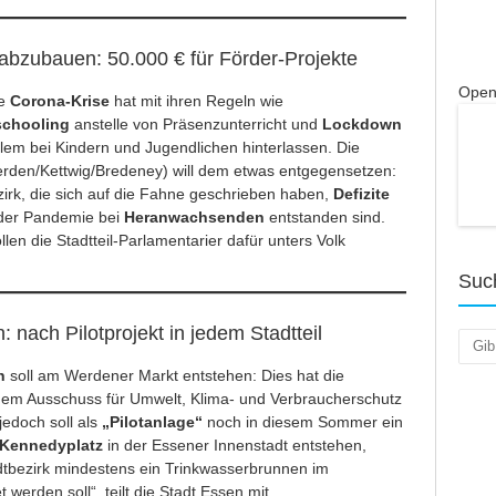
abzubauen: 50.000 € für Förder-Projekte
Open
de
Corona-Krise
hat mit ihren Regeln wie
chooling
anstelle von Präsenzunterricht und
Lockdown
lem bei Kindern und Jugendlichen hinterlassen. Die
rden/Kettwig/Bredeney) will dem etwas entgegensetzen:
ezirk, die sich auf die Fahne geschrieben haben,
Defizite
der Pandemie bei
Heranwachsenden
entstanden sind.
len die Stadtteil-Parlamentarier dafür unters Volk
Suc
 nach Pilotprojekt in jedem Stadtteil
Such
n
soll am Werdener Markt entstehen: Dies hat die
em Ausschuss für Umwelt, Klima- und Verbraucherschutz
edoch soll als
„Pilotanlage“
noch in diesem Sommer ein
Kennedyplatz
in der Essener Innenstadt entstehen,
dtbezirk mindestens ein Trinkwasserbrunnen im
 werden soll“, teilt die Stadt Essen mit.