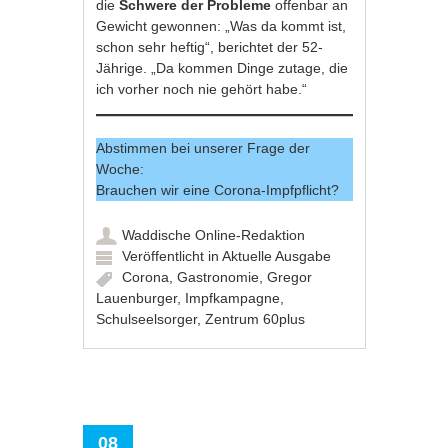
die
Schwere der Probleme
offenbar an
Gewicht gewonnen: „Was da kommt ist,
schon sehr heftig“, berichtet der 52-
Jährige. „Da kommen Dinge zutage, die
ich vorher noch nie gehört habe.“
Abstimmen bei unserer Frage der
Woche:
Brauchen wir eine Corona-Impfpflicht?
Waddische Online-Redaktion
Veröffentlicht in
Aktuelle Ausgabe
Corona
,
Gastronomie
,
Gregor
Lauenburger
,
Impfkampagne
,
Schulseelsorger
,
Zentrum 60plus
08