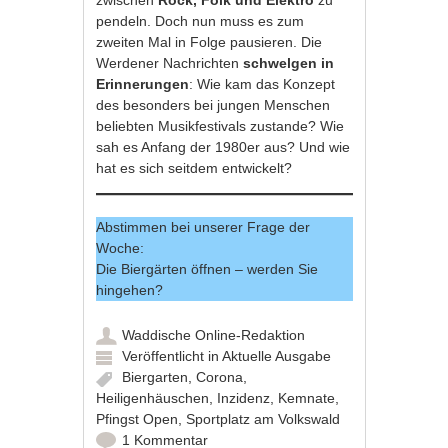
pendeln. Doch nun muss es zum
zweiten Mal in Folge pausieren. Die
Werdener Nachrichten
schwelgen in
Erinnerungen
: Wie kam das Konzept
des besonders bei jungen Menschen
beliebten Musikfestivals zustande? Wie
sah es Anfang der 1980er aus? Und wie
hat es sich seitdem entwickelt?
Abstimmen bei unserer Frage der
Woche:
Die Biergärten öffnen – werden Sie
hingehen?
Waddische Online-Redaktion
Veröffentlicht in
Aktuelle Ausgabe
Biergarten
,
Corona
,
Heiligenhäuschen
,
Inzidenz
,
Kemnate
,
Pfingst Open
,
Sportplatz am Volkswald
1 Kommentar