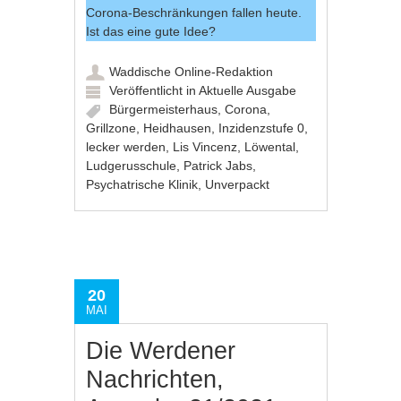
Corona-Beschränkungen fallen heute.
Ist das eine gute Idee?
Waddische Online-Redaktion
Veröffentlicht in
Aktuelle Ausgabe
Bürgermeisterhaus
,
Corona
,
Grillzone
,
Heidhausen
,
Inzidenzstufe 0
,
lecker werden
,
Lis Vincenz
,
Löwental
,
Ludgerusschule
,
Patrick Jabs
,
Psychatrische Klinik
,
Unverpackt
20
MAI
Die Werdener
Nachrichten,