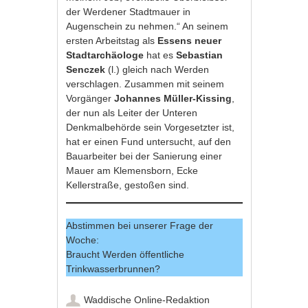
der Werdener Stadtmauer in
Augenschein zu nehmen.“ An seinem
ersten Arbeitstag als
Essens neuer
Stadtarchäologe
hat es
Sebastian
Senczek
(l.) gleich nach Werden
verschlagen. Zusammen mit seinem
Vorgänger
Johannes Müller-Kissing
,
der nun als Leiter der Unteren
Denkmalbehörde sein Vorgesetzter ist,
hat er einen Fund untersucht, auf den
Bauarbeiter bei der Sanierung einer
Mauer am Klemensborn, Ecke
Kellerstraße, gestoßen sind.
Abstimmen bei unserer Frage der
Woche:
Braucht Werden öffentliche
Trinkwasserbrunnen?
Waddische Online-Redaktion