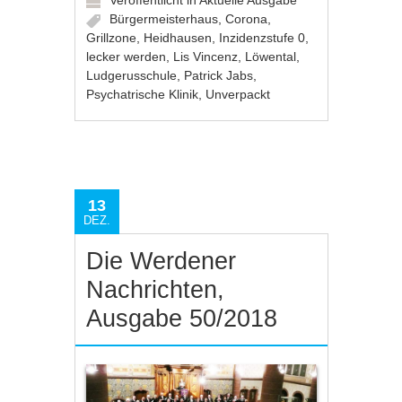
Veröffentlicht in
Aktuelle Ausgabe
Bürgermeisterhaus
,
Corona
,
Grillzone
,
Heidhausen
,
Inzidenzstufe 0
,
lecker werden
,
Lis Vincenz
,
Löwental
,
Ludgerusschule
,
Patrick Jabs
,
Psychatrische Klinik
,
Unverpackt
13
DEZ.
Die Werdener
Nachrichten,
Ausgabe 50/2018