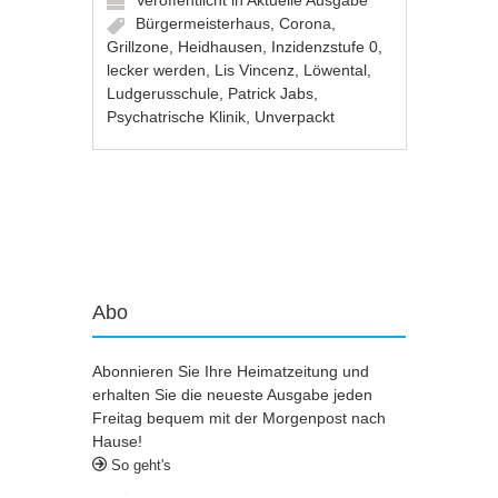
Veröffentlicht in
Aktuelle Ausgabe
Bürgermeisterhaus
,
Corona
,
Grillzone
,
Heidhausen
,
Inzidenzstufe 0
,
lecker werden
,
Lis Vincenz
,
Löwental
,
Ludgerusschule
,
Patrick Jabs
,
Psychatrische Klinik
,
Unverpackt
Artikel-Navigation
Abo
Abonnieren Sie Ihre Heimatzeitung und
erhalten Sie die neueste Ausgabe jeden
Freitag bequem mit der Morgenpost nach
Hause!
So geht's