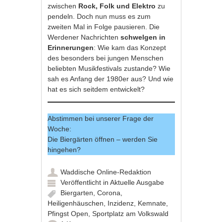
zwischen
Rock, Folk und Elektro
zu
pendeln. Doch nun muss es zum
zweiten Mal in Folge pausieren. Die
Werdener Nachrichten
schwelgen in
Erinnerungen
: Wie kam das Konzept
des besonders bei jungen Menschen
beliebten Musikfestivals zustande? Wie
sah es Anfang der 1980er aus? Und wie
hat es sich seitdem entwickelt?
Abstimmen bei unserer Frage der
Woche:
Die Biergärten öffnen – werden Sie
hingehen?
Waddische Online-Redaktion
Veröffentlicht in
Aktuelle Ausgabe
Biergarten
,
Corona
,
Heiligenhäuschen
,
Inzidenz
,
Kemnate
,
Pfingst Open
,
Sportplatz am Volkswald