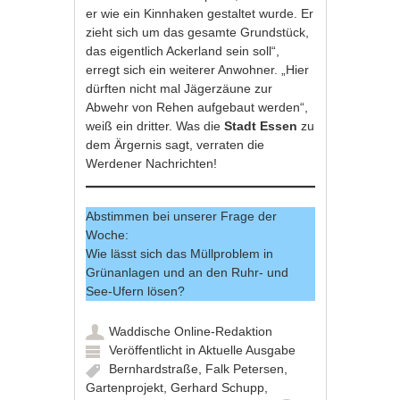
er wie ein Kinnhaken gestaltet wurde. Er
zieht sich um das gesamte Grundstück,
das eigentlich Ackerland sein soll“,
erregt sich ein weiterer Anwohner. „Hier
dürften nicht mal Jägerzäune zur
Abwehr von Rehen aufgebaut werden“,
weiß ein dritter. Was die
Stadt Essen
zu
dem Ärgernis sagt, verraten die
Werdener Nachrichten!
Abstimmen bei unserer Frage der
Woche:
Wie lässt sich das Müllproblem in
Grünanlagen und an den Ruhr- und
See-Ufern lösen?
Waddische Online-Redaktion
Veröffentlicht in
Aktuelle Ausgabe
Bernhardstraße
,
Falk Petersen
,
Gartenprojekt
,
Gerhard Schupp
,