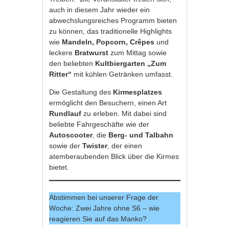
auch in diesem Jahr wieder ein
abwechslungsreiches Programm bieten
zu können, das traditionelle Highlights
wie
Mandeln, Popcorn, Crêpes
und
leckere
Bratwurst
zum Mittag sowie
den beliebten
Kultbiergarten „Zum
Ritter“
mit kühlen Getränken umfasst.
Die Gestaltung des
Kirmesplatzes
ermöglicht den Besuchern, einen Art
Rundlauf
zu erleben. Mit dabei sind
beliebte Fahrgeschäfte wie der
Autoscooter
, die
Berg- und Talbahn
sowie der
Twister
, der einen
atemberaubenden Blick über die Kirmes
bietet.
Abstimmen bei unserer Frage der
Woche: Zwei Jahre ohne S6 – wie
reagieren Sie auf das Manko?