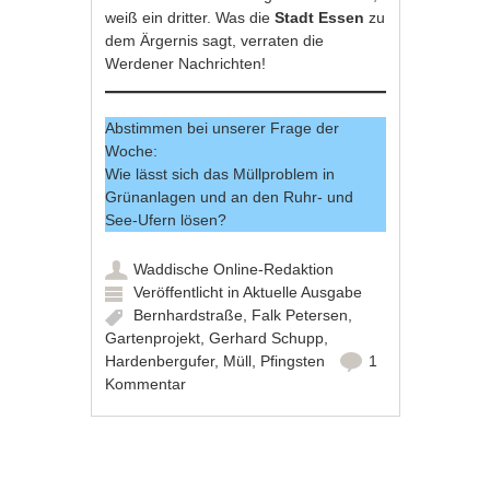
weiß ein dritter. Was die
Stadt Essen
zu
dem Ärgernis sagt, verraten die
Werdener Nachrichten!
Abstimmen bei unserer Frage der
Woche:
Wie lässt sich das Müllproblem in
Grünanlagen und an den Ruhr- und
See-Ufern lösen?
Waddische Online-Redaktion
Veröffentlicht in
Aktuelle Ausgabe
Bernhardstraße
,
Falk Petersen
,
Gartenprojekt
,
Gerhard Schupp
,
Hardenbergufer
,
Müll
,
Pfingsten
1
Kommentar