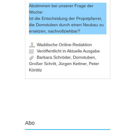
Abstimmen bei unserer Frage der
Woche:
Ist die Entscheidung der Propstpfarrei,
die Domstuben durch einen Neubau zu
ersetzen, nachvollziehbar?
Waddische Online-Redaktion
Veröffentlicht in
Aktuelle Ausgabe
Barbara Schröder
,
Domstuben
,
Großer Schritt
,
Jürgen Kettner
,
Peter
Köntitz
Artikel-Navigation
Abo