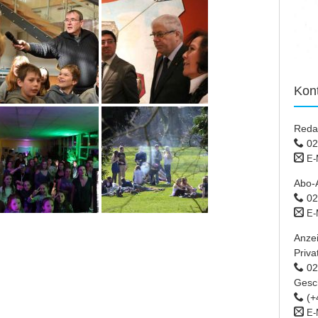
Kon
Reda
02
E-
Abo-
02
E-
Anze
Priva
02 
Gesc
(+
E-