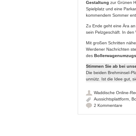
Gestaltung
zur Grünen Ha
Spielplatz und eine Parka
kommendem Sommer ent
Zu Ende geht eine Ära an
sein Pelzgeschäft. In den
Mit großen Schritten näh
Werdener Nachrichten ste
des
Bollerwagenumzug
Stimmen Sie ab bei uns
Die beiden Brehminsel-Plat
unnütz. Ist die Idee gut,
Waddische Online-Re
Aussichtsplattform
,
Bo
2 Kommentare
Artikel-Navigation