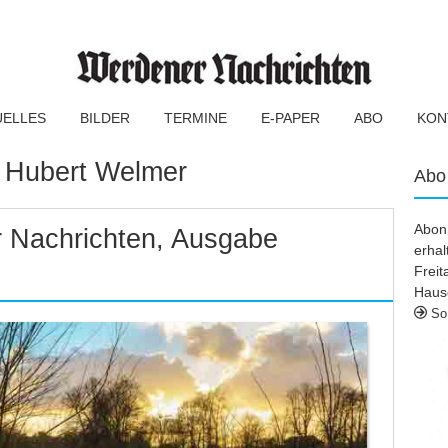
UELLES
BILDER
TERMINE
E-PAPER
ABO
KON
:
Hubert Welmer
Abo
Abonn
 Nachrichten, Ausgabe
erhal
Frei
Haus
So 