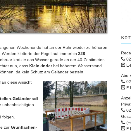
Kon
angenen Wochenende hat an der Ruhr wieder zu höheren
Reda
n Werden kletterte der Pegel auf immerhin
228
02
Februar kratzte das Wasser gerade an der 40-Zentimeter-
E-
chtet nun, dass
Kleinkinder
bei höherem Wasserstand
können, da kein Schutz am Geländer besteht.
Abo-
02
man diese Ansicht
E-
Anze
tellen-Geländer
soll
Priva
r unbeabsichtigten
02 
Gesc
 folgen.
(+
ne zur
Grünflächen-
E-