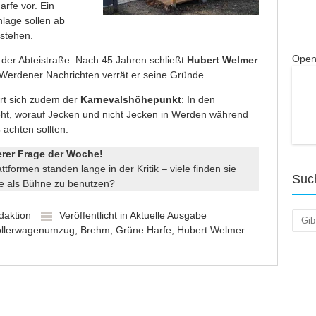
rfe vor. Ein
nlage sollen ab
stehen.
Open
 der Abteistraße: Nach 45 Jahren schließt
Hubert Welmer
 Werdener Nachrichten verrät er seine Gründe.
ert sich zudem der
Karnevalshöhepunkt
: In den
ht, worauf Jecken und nicht Jecken in Werden während
s
achten sollten.
erer Frage der Woche!
tformen standen lange in der Kritik – viele finden sie
Suc
 sie als Bühne zu benutzen?
daktion
Veröffentlicht in
Aktuelle Ausgabe
Such
llerwagenumzug
,
Brehm
,
Grüne Harfe
,
Hubert Welmer