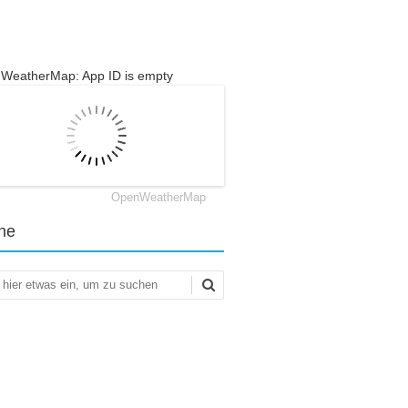
WeatherMap: App ID is empty
OpenWeatherMap
he
en