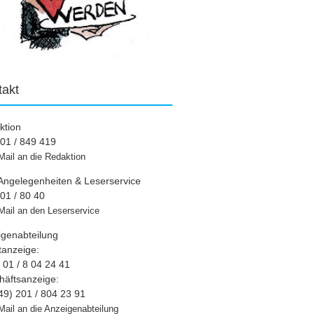
takt
ktion
01 / 849 419
Mail an die Redaktion
Angelegenheiten & Leserservice
01 / 80 40
Mail an den Leserservice
igenabteilung
tanzeige:
01 / 8 04 24 41
häftsanzeige:
49) 201 / 804 23 91
Mail an die Anzeigenabteilung