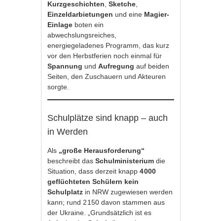
Kurzgeschichten
,
Sketche
,
Einzeldarbietungen
und eine
Magier-
Einlage
boten ein
abwechslungsreiches,
energiegeladenes Programm, das kurz
vor den Herbstferien noch einmal für
Spannung
und
Aufregung
auf beiden
Seiten, den Zuschauern und Akteuren
sorgte.
Schulplätze sind knapp – auch
in Werden
Als
„große Herausforderung“
beschreibt das
Schulministerium
die
Situation, dass derzeit knapp
4 000
geflüchteten Schülern kein
Schulplatz
in NRW zugewiesen werden
kann; rund 2 150 davon stammen aus
der Ukraine. „Grundsätzlich ist es