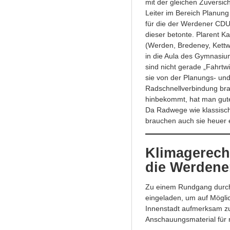
mit der gleichen Zuversi
Leiter im Bereich Planun
für die der Werdener CDU-
dieser betonte. Plarent Ka
(Werden, Bredeney, Kettw
in die Aula des Gymnasi
sind nicht gerade „Fahrt
sie von der Planungs- und
Radschnellverbindung bra
hinbekommt, hat man gute
Da Radwege wie klassisc
brauchen auch sie heuer e
Klimagerech
die Werdene
Zu einem Rundgang durch 
eingeladen, um auf Möglic
Innenstadt aufmerksam z
Anschauungsmaterial für