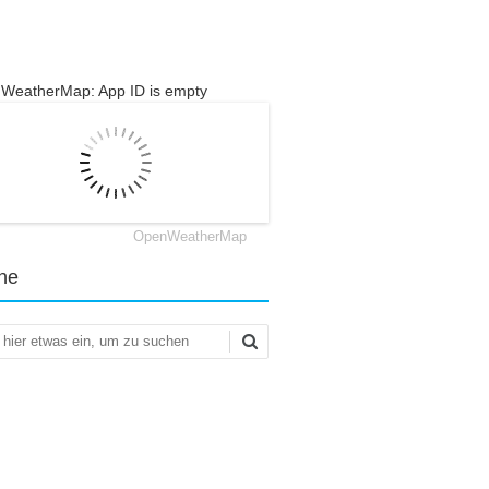
WeatherMap: App ID is empty
OpenWeatherMap
he
en