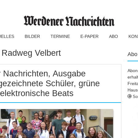
UELLES
BILDER
TERMINE
E-PAPER
ABO
KON
:
Radweg Velbert
Abo
Abonn
 Nachrichten, Ausgabe
erhal
gezeichnete Schüler, grüne
Frei
Haus
elektronische Beats
So 