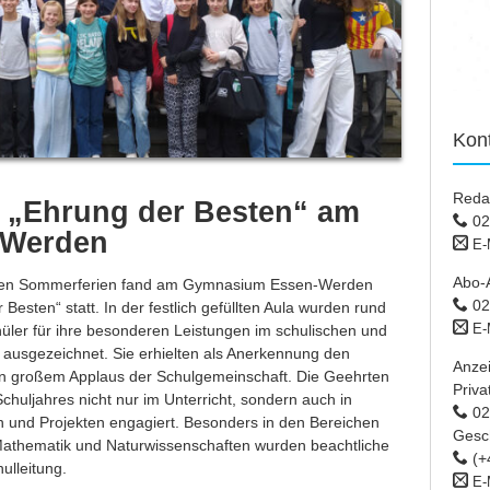
Kon
Reda
e „Ehrung der Besten“ am
02
Werden
E-
Abo-
 den Sommerferien fand am Gymnasium Essen-Werden
02
r Besten“ statt. In der festlich gefüllten Aula wurden rund
E-
üler für ihre besonderen Leistungen im schulischen und
 ausgezeichnet. Sie erhielten als Anerkennung den
Anze
von großem Applaus der Schulgemeinschaft. Die Geehrten
Priva
chuljahres nicht nur im Unterricht, sondern auch in
02 
 und Projekten engagiert. Besonders in den Bereichen
Gesc
Mathematik und Naturwissenschaften wurden beachtliche
(+
hulleitung.
E-