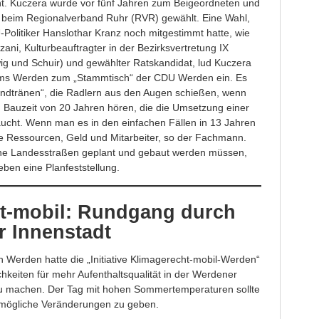
cht. Kuczera wurde vor fünf Jahren zum Beigeordneten und
g beim Regionalverband Ruhr (RVR) gewählt. Eine Wahl,
Politiker Hanslothar Kranz noch mitgestimmt hatte, wie
zani, Kulturbeauftragter in der Bezirksvertretung IX
ig und Schuir) und gewählter Ratskandidat, lud Kuczera
ums Werden zum „Stammtisch“ der CDU Werden ein. Es
windtränen“, die Radlern aus den Augen schießen, wenn
 Bauzeit von 20 Jahren hören, die die Umsetzung einer
ucht. Wenn man es in den einfachen Fällen in 13 Jahren
 Ressourcen, Geld und Mitarbeiter, so der Fachmann.
he Landesstraßen geplant und gebaut werden müssen,
ben eine Planfeststellung.
t-mobil: Rundgang durch
r Innenstadt
Werden hatte die „Initiative Klimagerecht-mobil-Werden“
hkeiten für mehr Aufenthaltsqualität in der Werdener
u machen. Der Tag mit hohen Sommertemperaturen sollte
 mögliche Veränderungen zu geben.