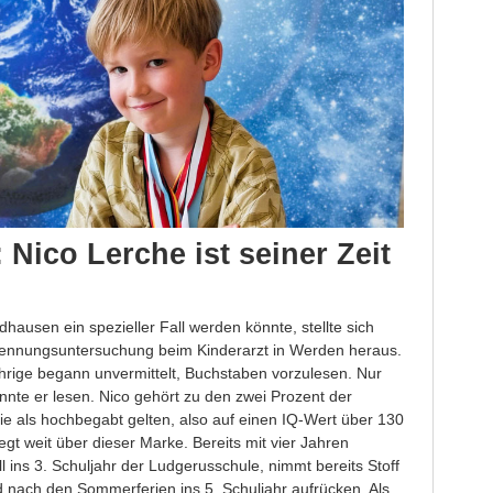
Nico Lerche ist seiner Zeit
hausen ein spezieller Fall werden könnte, stellte sich
ennungsuntersuchung beim Kinderarzt in Werden heraus.
hrige begann unvermittelt, Buchstaben vorzulesen. Nur
nte er lesen. Nico gehört zu den zwei Prozent der
e als hochbegabt gelten, also auf einen IQ-Wert über 130
egt weit über dieser Marke. Bereits mit vier Jahren
ll ins 3. Schuljahr der Ludgerusschule, nimmt bereits Stoff
d nach den Sommerferien ins 5. Schuljahr aufrücken. Als