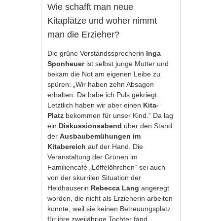
Wie schafft man neue
Kitaplätze und woher nimmt
man die Erzieher?
Die grüne Vorstandssprecherin
Inga
Sponheuer
ist selbst junge Mutter und
bekam die Not am eigenen Leibe zu
spüren: „Wir haben zehn Absagen
erhalten. Da habe ich Puls gekriegt.
Letztlich haben wir aber einen
Kita-
Platz
bekommen für unser Kind.“ Da lag
ein
Diskussionsabend
über den Stand
der
Ausbaubemühungen im
Kitabereich
auf der Hand. Die
Veranstaltung der Grünen im
Familiencafé „Löffelöhrchen“ sei auch
von der skurrilen Situation der
Heidhauserin
Rebecca Lang
angeregt
worden, die nicht als Erzieherin arbeiten
konnte, weil sie keinen Betreuungsplatz
für ihre zweijährige Tochter fand.