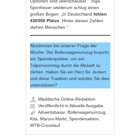
Optionen sind überschaubar.“ Inga
Sponheuer wiederum schlug einen
großen Bogen: „In Deutschland
fehlen
430 000 Plätze
. Hinter diesen Zahlen
stehen Menschen.“
Abstimmen bei unserer Frage der
Woche: Der Bollerwagenumzug braucht
ein Spendenpolster, um am
Tulpensonntag durch die Altstadt zu
ziehen. Haben Sie ein Herz für Jecken
und diese Tradition und würden Sie dies
unterstützen?
Waddische Online-Redaktion
Veröffentlicht in
Aktuelle Ausgabe
Adventsbasar
,
Bollerwagenumzug
,
Kita
,
Maroni-Markt
,
Spendenaktion
,
WTB-Crosslauf