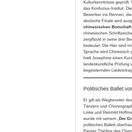
Kulturkenntnisse geprüft. 
das Konfuzius-Institut. Di
Bewerber ins Rennen, die
deutsche Finale wird aus
chinesischen Botschaft
chinesischen Schriftzeich
zerpflückt in seine drei B
bedeutet. Die Hàn sind mit
Sprache wird Chinesisch 
hielt Josephine einen Kur
landeskundliche Prüfung 
begeisternden Liedvortr
Politisches Ballet vo
Er gilt als Wegbereiter 
Tänzern und Choreograph
Linke und Reinhild Hoffm
wurde mit seinem „
Der Gr
politisches Ballett überha
Pariser Théâtre des Cham