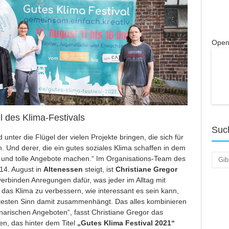
Open
l des Klima-Festivals
Suc
 unter die Flügel der vielen Projekte bringen, die sich für
. Und derer, die ein gutes soziales Klima schaffen in dem
Such
n und tolle Angebote machen.“ Im Organisations-Team des
14. August in
Altenessen
steigt, ist
Christiane Gregor
rbinden Anregungen dafür, was jeder im Alltag mit
as Klima zu verbessern, wie interessant es sein kann,
testen Sinn damit zusammenhängt. Das alles kombinieren
linarischen Angeboten“, fasst Christiane Gregor das
, das hinter dem Titel
„Gutes Klima Festival 2021“