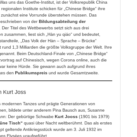
Was uns das Goethe-Institut, ist der Volksrepublik China
e regionalen Institute schicken für „Chinese Bridge“ ihre
 zunächst eine Vorrunde überstehen müssen. Das
geschrieben von der
Bildungsabteilung der
. Der Titel des Wettbewerbs setzt sich aus drei
en zusammen, liest sich „Hàn yu qiáo“ und bedeutet,
estandteile, „Das Volk der Hàn – Sprache – Brücke“
 rund 1,3 Milliarden die größte Volksgruppe der Welt. Ihre
genannt. Beim Deutschland-Finale von „Chinese Bridge“
zvortrag auf Chinesisch, wegen Corona online, auch die
war keine Hürde. Sie gewann auch aufgrund ihres
ages den
Publikumspreis
und wurde Gesamtzweite.
n Kurt Joss
des modernen Tanzes und prägte Generationen von
en, bildete unter anderem Pina Bausch aus, Susanne
ann: Der gebürtige Schwabe
Kurt Jooss
(1901 bis 1979)
üne Tisch“
quasi über Nacht weltberühmt. Das als erstes
upt geltende Antikriegsstück wurde am 3. Juli 1932 im
ps Elysées uraufgeführt.