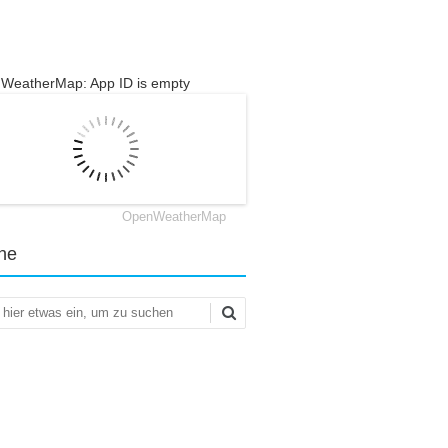
WeatherMap: App ID is empty
OpenWeatherMap
he
en