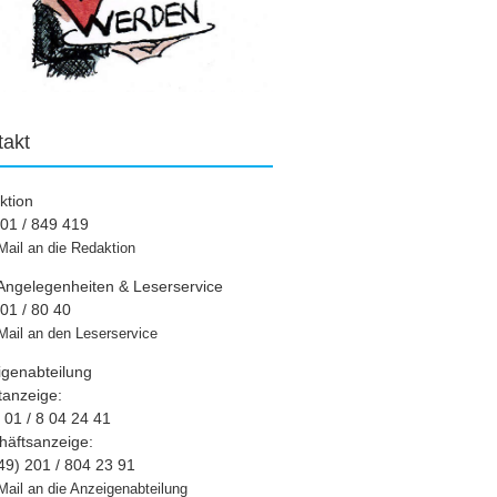
takt
ktion
01 / 849 419
Mail an die Redaktion
Angelegenheiten & Leserservice
01 / 80 40
Mail an den Leserservice
igenabteilung
tanzeige:
01 / 8 04 24 41
häftsanzeige:
49) 201 / 804 23 91
Mail an die Anzeigenabteilung