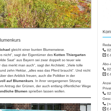
Kon
 Blumenkurs
Reda
ichael
gleicht einer bunten Blumenwiese.
02
es nicht“, sagt der Eigentümer des
Kotten Thiergarten
E-
ilde Saat“ aus Bayern sei zwar doppelt so teuer wie
Abo-
das merkt man auch“, sagt der Architekt. „Viele tolle
02
rund zehn Hektar, „alles was das Pferd braucht“. Und nicht
E-
über den Anblick freuen, auch die Politiker in der
voll auf Blumenkurs
. In ihrer vergangenen Sitzung
Anze
nem Antrag der Grünen, der auch entlang öffentlicher Wege
Priva
undliche Blumen
sprießen lassen wollen.
02 
Gesc
(+
E-