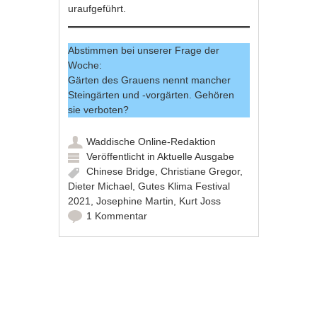
uraufgeführt.
Abstimmen bei unserer Frage der
Woche:
Gärten des Grauens nennt mancher
Steingärten und -vorgärten. Gehören
sie verboten?
Waddische Online-Redaktion
Veröffentlicht in
Aktuelle Ausgabe
Chinese Bridge
,
Christiane Gregor
,
Dieter Michael
,
Gutes Klima Festival
2021
,
Josephine Martin
,
Kurt Joss
1 Kommentar
Artikel-Navigation