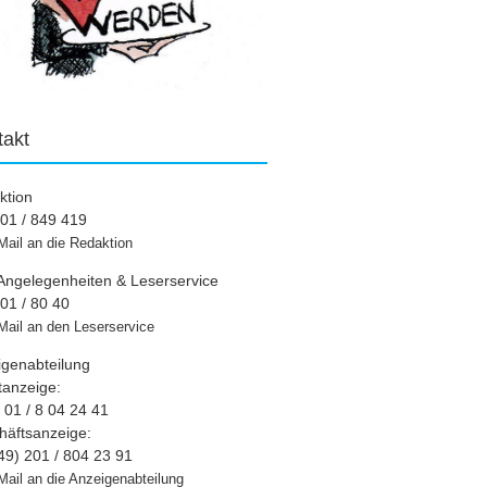
takt
ktion
01 / 849 419
Mail an die Redaktion
Angelegenheiten & Leserservice
01 / 80 40
Mail an den Leserservice
igenabteilung
tanzeige:
01 / 8 04 24 41
häftsanzeige:
49) 201 / 804 23 91
Mail an die Anzeigenabteilung