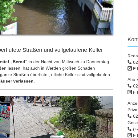
Kon
berflutete Straßen und vollgelaufene Keller
Reda
mtief „Bernd“
in der Nacht von Mittwoch zu Donnerstag
02
ßen lassen, hat auch in Werden großen Schaden
E-
 ganze Straßen überflutet, etliche Keller sind vollgelaufen.
Abo-
Häuser verlassen
.
02
E-
Anze
Priva
02 
Gesc
(+
E-