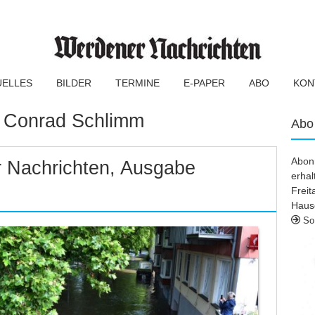
UELLES
BILDER
TERMINE
E-PAPER
ABO
KON
:
Conrad Schlimm
Abo
Abonn
 Nachrichten, Ausgabe
erhal
Frei
Haus
So 