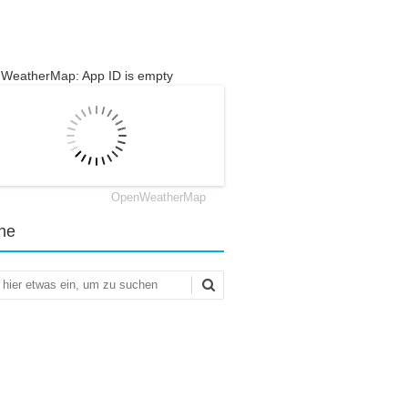
WeatherMap: App ID is empty
OpenWeatherMap
he
en