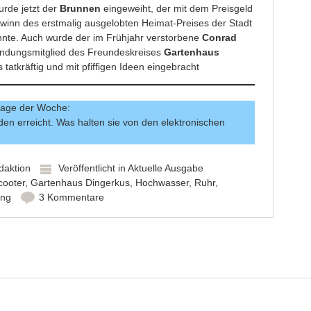
rde jetzt der
Brunnen
eingeweiht, der mit dem Preisgeld
winn des erstmalig ausgelobten Heimat-Preises der Stadt
nte. Auch wurde der im Frühjahr verstorbene
Conrad
ndungsmitglied des Freundeskreises
Gartenhaus
s tatkräftig und mit pfiffigen Ideen eingebracht
rage der Woche:
n erreicht. Was halten sie von den elektronischen
daktion
Veröffentlicht in
Aktuelle Ausgabe
cooter
,
Gartenhaus Dingerkus
,
Hochwasser
,
Ruhr
,
ung
3 Kommentare