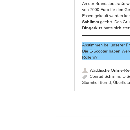
An der Brandstorstraße wu
von 7000 Euro für den Ge
Essen gekauft werden kon
Schlimm
geehrt. Das Grü
Dingerkus
hatte sich stet
Abstimmen bei unserer F
Die E-Scooter haben Werde
Rollern?
Waddische Online-Re
Conrad Schlimm
,
E-S
Sturmtief Bernd
,
Überflut
Artikel-Navigation