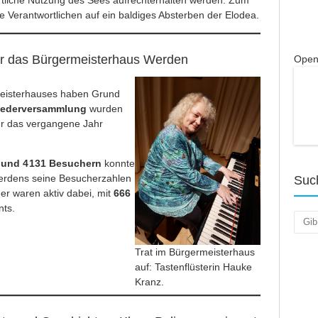
rtliche Nutzung des Sees aufrechterhalten werden. Zum
e Verantwortlichen auf ein baldiges Absterben der Elodea.
für das Bürgermeisterhaus Werden
Open
eisterhauses haben Grund
liederversammlung
wurden
ür das vergangene Jahr
 und 4 131 Besuchern
konnte
rdens seine Besucherzahlen
Suc
der waren aktiv dabei, mit
666
nts.
Such
Trat im Bürgermeisterhaus
auf: Tastenflüsterin Hauke
Kranz.