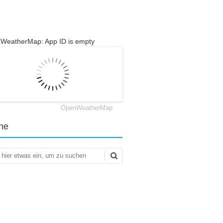
WeatherMap: App ID is empty
OpenWeatherMap
he
en