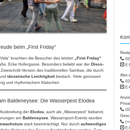
Kon
eude beim „First Friday“
Reda
 Vida“ brachten die Besucher des letzten
„First Friday“
02
aße, Ecke Hufergasse. Besonders beliebt war der
Disco-
E-
 Zweischritt-Version des traditionellen Sambas, die durch
Abo-
und
tänzerische Leichtigkeit
bestach. Viele genossen
02
ung und rhythmischem Klatschen.
E-
Anze
am Baldeneysee: Die Wasserpest Elodea
Priva
02 
 Ausbreitung der
Elodea
, auch als „Wasserpest“ bekannt,
Gesc
rderungen am
Baldeneysee
. Wassersport-Events wurden
(+
zenwachstum
stark beeinträchtigt. Nur durch
aufwendiges
E-