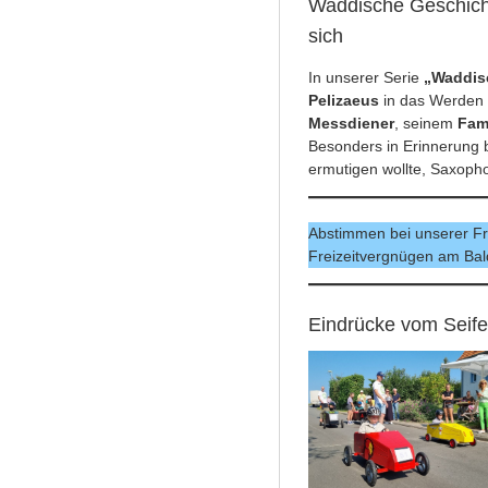
Waddische Geschicht
sich
In unserer Serie
„Waddis
Pelizaeus
in das Werden s
Messdiener
, seinem
Fam
Besonders in Erinnerung 
ermutigen wollte, Saxopho
Abstimmen bei unserer Fr
Freizeitvergnügen am Ba
Eindrücke vom Seife