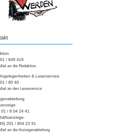
takt
ktion
01 / 849 419
Mail an die Redaktion
Angelegenheiten & Leserservice
01 / 80 40
Mail an den Leserservice
igenabteilung
tanzeige:
01 / 8 04 24 41
häftsanzeige:
49) 201 / 804 23 91
Mail an die Anzeigenabteilung