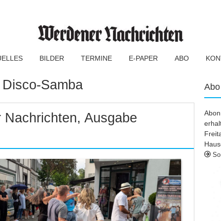
UELLES
BILDER
TERMINE
E-PAPER
ABO
KON
:
Disco-Samba
Abo
Abonn
 Nachrichten, Ausgabe
erhal
Frei
Haus
So 