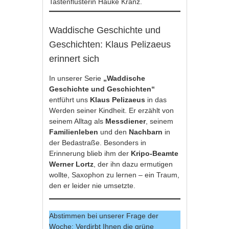
Tastenflüsterin Hauke Kranz.
Waddische Geschichte und
Geschichten: Klaus Pelizaeus
erinnert sich
In unserer Serie
„Waddische
Geschichte und Geschichten“
entführt uns
Klaus Pelizaeus
in das
Werden seiner Kindheit. Er erzählt von
seinem Alltag als
Messdiener
, seinem
Familienleben
und den
Nachbarn
in
der Bedastraße. Besonders in
Erinnerung blieb ihm der
Kripo-Beamte
Werner Lortz
, der ihn dazu ermutigen
wollte, Saxophon zu lernen – ein Traum,
den er leider nie umsetzte.
Abstimmen bei unserer Frage der
Woche: Verdirbt Ihnen die grüne