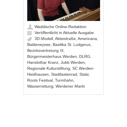
Waddische Online-Redaktion
Veröffentlicht in
Aktuelle Ausgabe
3D-Modell
,
Abteistraße
,
Americana
,
Baldeneysee
,
Basilika St. Ludgerus
,
Bezirksvertretung IX
,
Bürgermeisterhaus Werden
,
DLRG
,
Hanslothar Kranz
,
Jubb Werden
,
Regionale Kulturstiftung
,
SC Werden-
Heidhausen
,
Stadtlastenrad
,
Static
Roots Festival
,
Turmhahn
,
Wasserrettung
,
Werdener Markt
Artikel-Navigation