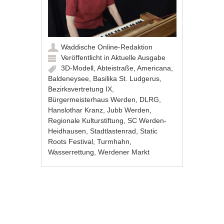
Waddische Online-Redaktion
Veröffentlicht in
Aktuelle Ausgabe
3D-Modell
,
Abteistraße
,
Americana
,
Baldeneysee
,
Basilika St. Ludgerus
,
Bezirksvertretung IX
,
Bürgermeisterhaus Werden
,
DLRG
,
Hanslothar Kranz
,
Jubb Werden
,
Regionale Kulturstiftung
,
SC Werden-
Heidhausen
,
Stadtlastenrad
,
Static
Roots Festival
,
Turmhahn
,
Wasserrettung
,
Werdener Markt
Artikel-Navigation