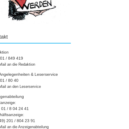
takt
ktion
01 / 849 419
Mail an die Redaktion
Angelegenheiten & Leserservice
01 / 80 40
Mail an den Leserservice
igenabteilung
tanzeige:
01 / 8 04 24 41
häftsanzeige:
49) 201 / 804 23 91
Mail an die Anzeigenabteilung