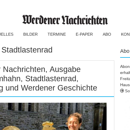
UELLES
BILDER
TERMINE
E-PAPER
ABO
KON
:
Stadtlastenrad
Abo
Abonn
 Nachrichten, Ausgabe
erhal
mhahn, Stadtlastenrad,
Frei
Haus
g und Werdener Geschichte
So 