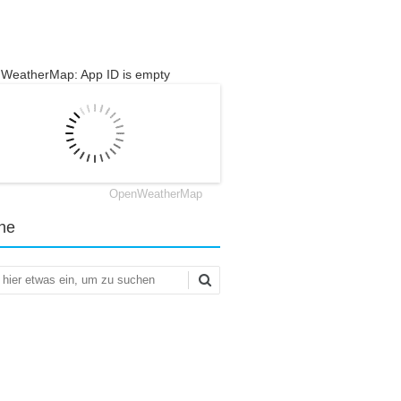
WeatherMap: App ID is empty
OpenWeatherMap
he
en