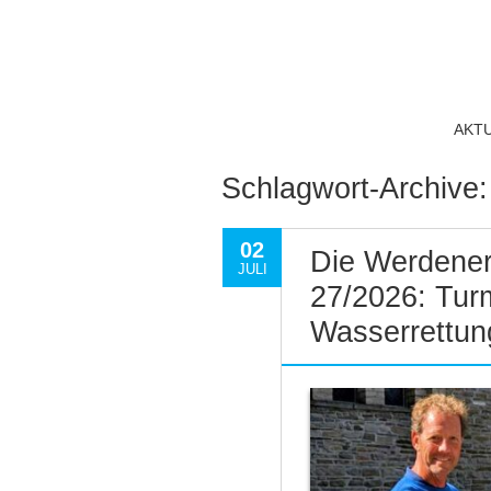
AKT
Schlagwort-Archive
02
Die Werdener
JULI
27/2026: Tur
Wasserrettun