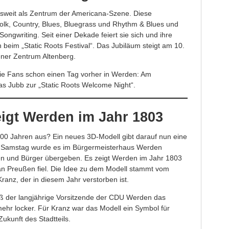
esweit als Zentrum der Americana-Szene. Diese
olk, Country, Blues, Bluegrass und Rhythm & Blues und
ngwriting. Seit einer Dekade feiert sie sich und ihre
n beim „Static Roots Festival“. Das Jubiläum steigt am 10.
ener Zentrum Altenberg.
e Fans schon einen Tag vorher in Werden: Am
das Jubb zur „Static Roots Welcome Night“.
eigt Werden im Jahr 1803
00 Jahren aus? Ein neues 3D-Modell gibt darauf nun eine
m Samstag wurde es im Bürgermeisterhaus Werden
nen und Bürger übergeben. Es zeigt Werden im Jahr 1803
t an Preußen fiel. Die Idee zu dem Modell stammt vom
Kranz, der in diesem Jahr verstorben ist.
eß der langjährige Vorsitzende der CDU Werden das
 mehr locker. Für Kranz war das Modell ein Symbol für
Zukunft des Stadtteils.