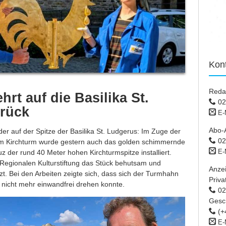
Kon
Reda
rt auf die Basilika St.
02
rück
E-
Abo-
der auf der Spitze der Basilika St. Ludgerus: Im Zuge der
02
am Kirchturm wurde gestern auch das golden schimmernde
E-
z der rund 40 Meter hohen Kirchturmspitze installiert.
 Regionalen Kulturstiftung das Stück behutsam und
Anze
zt. Bei den Arbeiten zeigte sich, dass sich der Turmhahn
Priva
t nicht mehr einwandfrei drehen konnte.
02 
Gesc
(+
E-