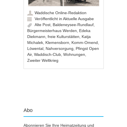
Waddische Online-Redaktion
Veröffentlicht in
Aktuelle Ausgabe
Alte Post
,
Baldeneysee-Rundlauf
,
Bürgermeisterhaus Werden
,
Edeka
Diekmann
,
freie Kulturstätten
,
Katja
Michalek
,
Klemensborn
,
Komm-Omend
,
Löwental
,
Nahversorgung
,
Pfingst Open
Air
,
Waddisch-Club
,
Wohnungen
,
Zweiter Weltkrieg
Artikel-Navigation
Abo
Abonnieren Sie Ihre Heimatzeitung und