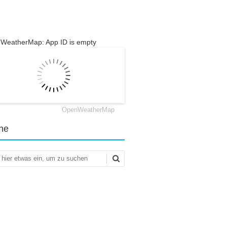
WeatherMap: App ID is empty
OpenWeatherMap
he
en