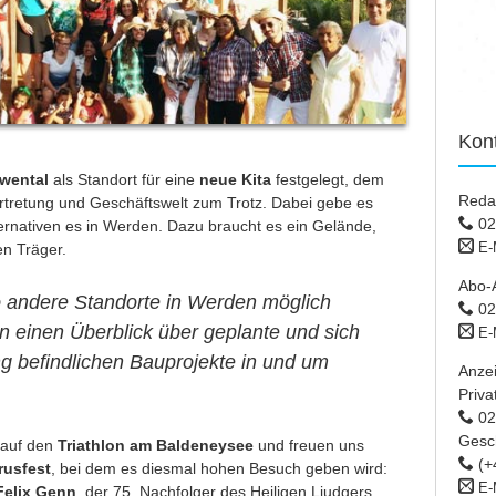
Kon
wental
als Standort für eine
neue Kita
festgelegt, dem
Reda
rtretung und Geschäftswelt zum Trotz. Dabei gebe es
02
ternativen es in Werden. Dazu braucht es ein Gelände,
E-
en Träger.
Abo-
o andere Standorte in Werden möglich
02
 einen Überblick über geplante und sich
E-
g befindlichen Bauprojekte in und um
Anze
Priva
02 
Gesc
 auf den
Triathlon
am
Baldeneysee
und freuen uns
(+
usfest
, bei dem es diesmal hohen Besuch geben wird:
E-
Felix Genn
, der 75. Nachfolger des Heiligen Liudgers,