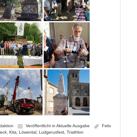
daktion
Veröffentlicht in
Aktuelle Ausgabe
Felix
beck
,
Kita
,
Löwental
,
Ludgerusfest
,
Triathlon