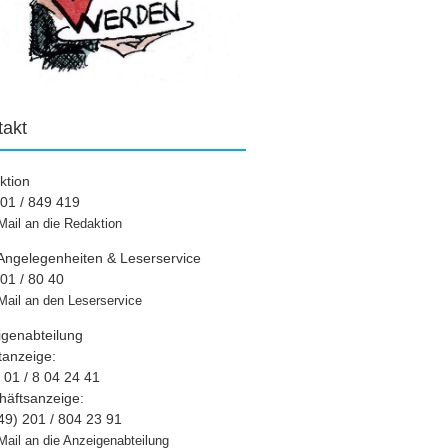
takt
ktion
01 / 849 419
Mail an die Redaktion
Angelegenheiten & Leserservice
01 / 80 40
Mail an den Leserservice
igenabteilung
tanzeige:
01 / 8 04 24 41
häftsanzeige:
49) 201 / 804 23 91
Mail an die Anzeigenabteilung