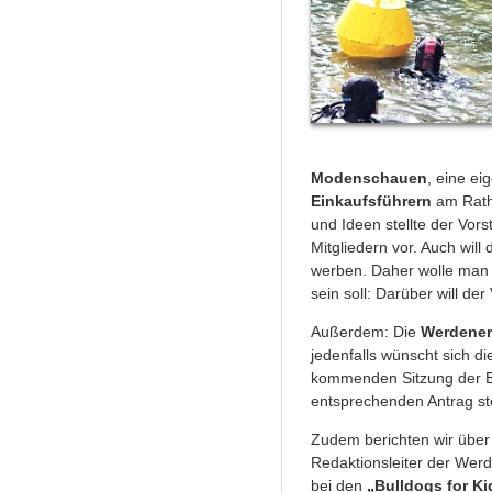
Modenschauen
, eine ei
Einkaufsführern
am Rath
und Ideen stellte der Vor
Mitgliedern vor. Auch will 
werben. Daher wolle man 
sein soll: Darüber will d
Außerdem: Die
Werdener 
jedenfalls wünscht sich d
kommenden Sitzung der Be
entsprechenden Antrag ste
Zudem berichten wir über 
Redaktionsleiter der Wer
bei den
„Bulldogs for Ki