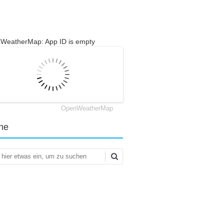
WeatherMap: App ID is empty
OpenWeatherMap
he
en