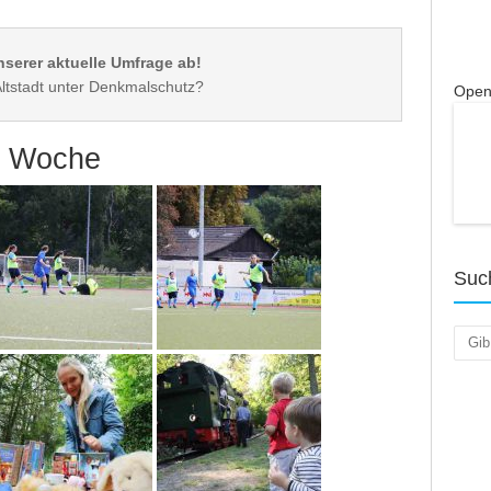
nserer aktuelle Umfrage ab!
Open
er Woche
Suc
Such