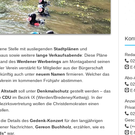
Kon
gene Stelle mit ausliegenden
Stadtplänen
und
Reda
aus sowie weitere
lange Verkaufsabende
: Diese Pläne
02
stand des
Werdener Werberings
am Montagabend seinen
E-
der Verein verstärkt für Mitglieder aus der Bürgerschaft
künftig auch unter
neuem Namen
firmieren. Welcher das
Abo-
er Verein im kommenden Frühjahr abstimmen.
02
E-
Altstadt
soll unter
Denkmalschutz
gestellt werden – das
ie
CDU
im Bezirk IX (Werden/Bredeney/Kettwig). In der
Anze
zirksvertretung wollen die Christdemokraten einen
Priva
llen.
02 
Gesc
die Details des
Gedenk-Konzert
für den langjährigen
(+
dener Nachrichten,
Gereon Buchholz
, erzählen, wie es
E-
ds“
war.