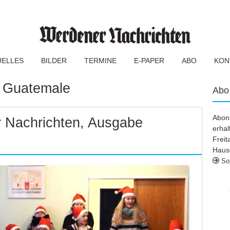
UELLES
BILDER
TERMINE
E-PAPER
ABO
KON
:
Guatemale
Abo
Abonn
 Nachrichten, Ausgabe
erhal
Frei
Haus
So 