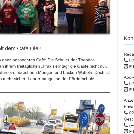
Kon
mit dem Café Olé?
Reda
in ganz besonderes Café: Die Schüler der Theodor-
02
n ihrem freitäglichen „Praxislerntag“ die Gäste nicht nur.
E-
aufen ein, berechnen Mengen und backen Waffeln. Doch ist
Abo-
ts mehr sicher: Lehrermangel an der Förderschule
02
E-
Anze
Priva
02 
Gesc
(+
E-