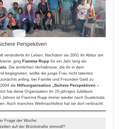
Sichere Perspektiven
lt veränderte ihr Leben: Nachdem sie 2001 ihr Abitur am
ierte, ging
Fiamma Rupp
für ein Jahr lang als
ala
. Die ärmlichen Verhältnisse, die ihr in dem
d begegneten, wollte die junge Frau nicht tatenlos
unächst anfing, bei Familie und Freunden Geld zu
 2004 die
Hilfsorganisation „Sichere Perspektiven –
etzt hat diese Organisation ihr 25-jähriges Jubiläum
 25 Jahren ist Fiamma Rupp immer wieder nach Guatemala
lfen. Auch manches Weihnachtsfest hat sie dort verbracht.
rer Frage der Woche:
ßzeiten auf der Brückstraße sinnvoll?