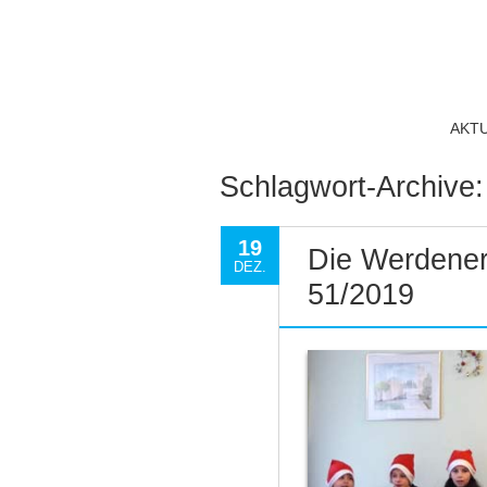
AKT
Schlagwort-Archive
19
Die Werdener
DEZ.
51/2019