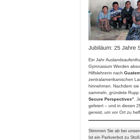
Jubiläum: 25 Jahre 
Ein Jahr Auslandsaufentha
Gymnasium Werden absolv
Hilfslehrerin nach
Guatem
zentralamerikanischen Lan
hinnehmen. Nachdem sie z
sammeln, gründete Rupp
Secure Perspectives“
. J
gefeiert – und in diesen
gereist, um vor Ort zu he
Stimmen Sie ab bei unse
Ist ein Parkverbot zu Sto