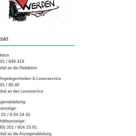
takt
ktion
01 / 849 419
Mail an die Redaktion
Angelegenheiten & Leserservice
01 / 80 40
Mail an den Leserservice
igenabteilung
tanzeige:
01 / 8 04 24 41
häftsanzeige:
49) 201 / 804 23 91
Mail an die Anzeigenabteilung