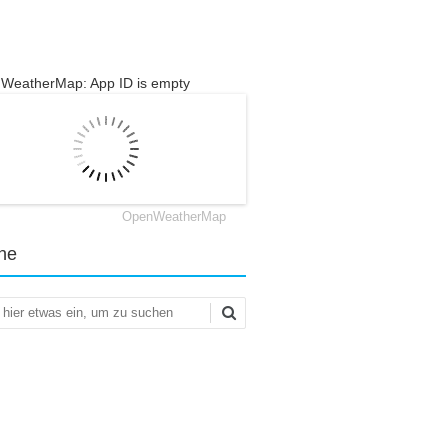
WeatherMap: App ID is empty
OpenWeatherMap
he
en