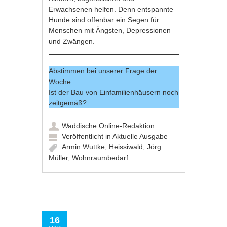
Erwachsenen helfen. Denn entspannte
Hunde sind offenbar ein Segen für
Menschen mit Ängsten, Depressionen
und Zwängen.
Abstimmen bei unserer Frage der
Woche:
Ist der Bau von Einfamilienhäusern noch
zeitgemäß?
Waddische Online-Redaktion
Veröffentlicht in
Aktuelle Ausgabe
Armin Wuttke
,
Heissiwald
,
Jörg
Müller
,
Wohnraumbedarf
16