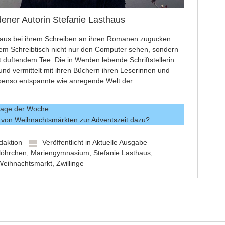
ener Autorin Stefanie Lasthaus
aus bei ihrem Schreiben an ihren Romanen zugucken
em Schreibtisch nicht nur den Computer sehen, sondern
 duftendem Tee. Die in Werden lebende Schriftstellerin
 und vermittelt mit ihren Büchern ihren Leserinnen und
ebenso entspannte wie anregende Welt der
rage der Woche:
h von Weihnachtsmärkten zur Adventszeit dazu?
daktion
Veröffentlicht in
Aktuelle Ausgabe
löhrchen
,
Mariengymnasium
,
Stefanie Lasthaus
,
Weihnachtsmarkt
,
Zwillinge