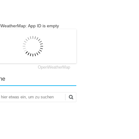
WeatherMap: App ID is empty
OpenWeatherMap
he
en