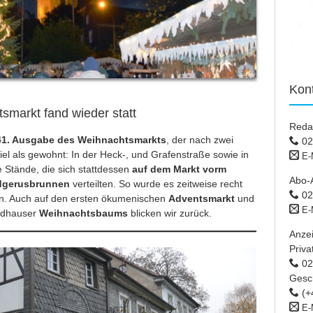
Kon
markt fand wieder statt
Reda
41. Ausgabe des Weihnachtsmarkts
, der nach zwei
02
iel als gewohnt: In der Heck-, und Grafenstraße sowie in
E-
e Stände, die sich stattdessen
auf dem Markt vorm
Abo-
dgerusbrunnen
verteilten. So wurde es zeitweise recht
02
n. Auch auf den ersten ökumenischen
Adventsmarkt
und
E-
idhauser
Weihnachtsbaums
blicken wir zurück.
Anze
Priva
02 
Gesc
(+
E-