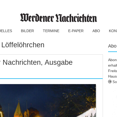
UELLES
BILDER
TERMINE
E-PAPER
ABO
KON
:
Löffelöhrchen
Abo
Abonn
 Nachrichten, Ausgabe
erhal
Frei
Haus
So 