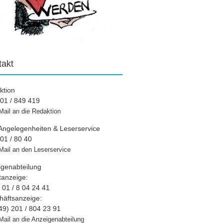
takt
ktion
01 / 849 419
Mail an die Redaktion
Angelegenheiten & Leserservice
01 / 80 40
Mail an den Leserservice
igenabteilung
tanzeige:
01 / 8 04 24 41
häftsanzeige:
49) 201 / 804 23 91
Mail an die Anzeigenabteilung