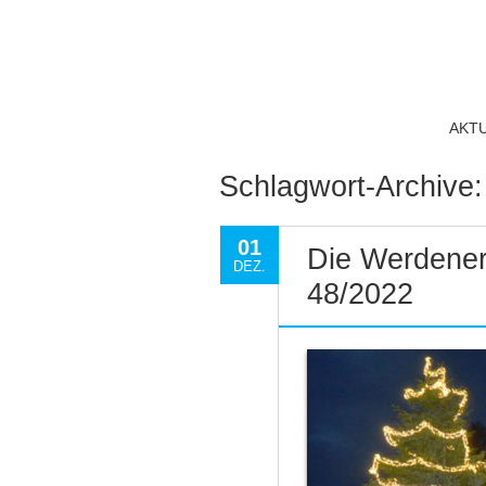
AKT
Schlagwort-Archive
01
Die Werdener
DEZ.
48/2022