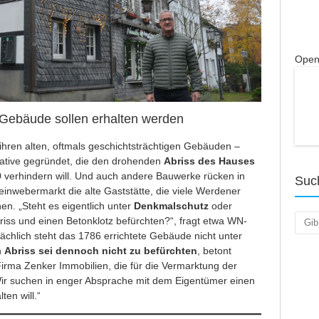
Open
 Gebäude sollen erhalten werden
hren alten, oftmals geschichtsträchtigen Gebäuden –
itiative gegründet, die den drohenden
Abriss des Hauses
9
verhindern will. Und auch andere Bauwerke rücken in
Suc
inwebermarkt die alte Gaststätte, die viele Werdener
n. „Steht es eigentlich unter
Denkmalschutz
oder
Such
iss und einen Betonklotz befürchten?“, fragt etwa WN-
ächlich steht das 1786 errichtete Gebäude nicht unter
n
Abriss sei dennoch nicht zu befürchten
, betont
irma Zenker Immobilien, die für die Vermarktung der
„Wir suchen in enger Absprache mit dem Eigentümer einen
ten will.“