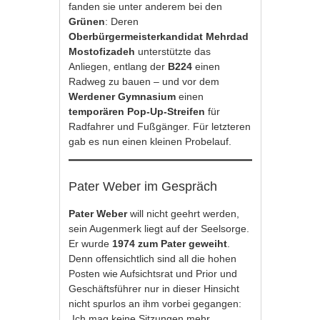
fanden sie unter anderem bei den
Grünen
: Deren
Oberbürgermeisterkandidat Mehrdad
Mostofizadeh
unterstützte das
Anliegen, entlang der
B224
einen
Radweg zu bauen – und vor dem
Werdener Gymnasium
einen
temporären Pop-Up-Streifen
für
Radfahrer und Fußgänger. Für letzteren
gab es nun einen kleinen Probelauf.
Pater Weber im Gespräch
Pater Weber
will nicht geehrt werden,
sein Augenmerk liegt auf der Seelsorge.
Er wurde
1974 zum Pater geweiht
.
Denn offensichtlich sind all die hohen
Posten wie Aufsichtsrat und Prior und
Geschäftsführer nur in dieser Hinsicht
nicht spurlos an ihm vorbei gegangen:
„Ich mag keine Sitzungen mehr