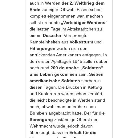
auch in Werden
der 2. Weltkrieg dem
Ende
zuneigte. Obwohl Essen schon
komplett eingenommen war, machten
selbst ernannte
„Verteidiger Werdens“
die letzten Tage im Abteistädtchen zu
einem
Desaster
. Versprengte
Kampfeinheiten aus
Volkssturm
und
Hitlerjungen
warfen sich den
anrückenden Amerikanern entgegen. In
den ersten Apriltagen 1945 sollen dabei
noch rund
200 deutsche „Soldaten“
ums Leben gekommen
sein.
Sieben
amerikanische Soldaten
starben in
diesen Tagen. Die Brücken in Kettwig
und Kupferdreh waren schon zerstört,
die leicht beschädigte in Werden stand
noch, obwohl man unter ihr schon
Bomben
angebracht hatte. Der für die
Sprengung
zuständige Oberst der
Wehrmacht wurde jedoch davon
überzeugt, dass ein
Erhalt für die