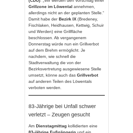
(CDU)
: „Wir werden den Vorschlag einer
Grillzone im Löwental
annehmen,
allerdings nicht an der geplanten Stelle.“
Damit habe der
Bezirk IX
(Bredeney,
Fischlaken, Heidhausen, Kettwig, Schuir
und Werden) eine Grillfläche
beschlossen. Ab vergangenem
Donnerstag würde nun ein Grillverbot
auf dem Brehm ermöglicht. Je
nachdem, wie schnell die
Stadtverwaltung die von der
Bezirksvertretung ausgewiesene Stelle
umsetzt, könne auch das
Grillverbot
auf anderen Teilen des Löwentals
verboten werden.
83-Jährige bei Unfall schwer
verletzt – Zeugen gesucht
Am
Dienstagmittag
kollidierten eine
83-jährige Fußgängerin
und ein