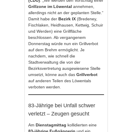
(CDU)
: „Wir werden den Vorschlag einer
Grillzone im Löwental
annehmen,
allerdings nicht an der geplanten Stelle.“
Damit habe der
Bezirk IX
(Bredeney,
Fischlaken, Heidhausen, Kettwig, Schuir
und Werden) eine Grillfläche
beschlossen. Ab vergangenem
Donnerstag würde nun ein Grillverbot
auf dem Brehm ermöglicht. Je
nachdem, wie schnell die
Stadtverwaltung die von der
Bezirksvertretung ausgewiesene Stelle
umsetzt, könne auch das
Grillverbot
auf anderen Teilen des Löwentals
verboten werden.
83-Jährige bei Unfall schwer
verletzt – Zeugen gesucht
Am
Dienstagmittag
kollidierten eine
83-jährige Fußgängerin
und ein