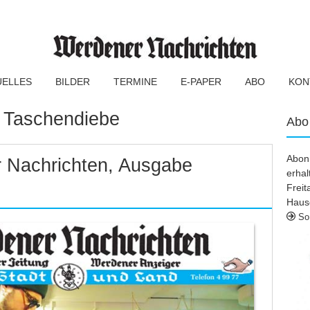
UELLES
BILDER
TERMINE
E-PAPER
ABO
KON
:
Taschendiebe
Abo
Abonn
 Nachrichten, Ausgabe
erhal
Frei
Haus
So 