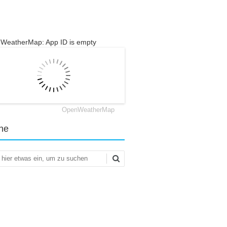
WeatherMap: App ID is empty
OpenWeatherMap
he
en