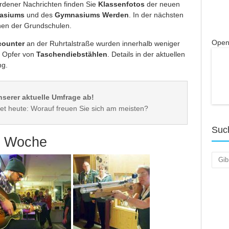
dener Nachrichten finden Sie
Klassenfotos
der neuen
asiums
und des
Gymnasiums Werden
. In der nächsten
hen der Grundschulen.
Open
counter
an der Ruhrtalstraße wurden innerhalb weniger
n Opfer von
Taschendiebstählen
. Details in der aktuellen
ng.
nserer aktuelle Umfrage ab!
Suc
er Woche
Such