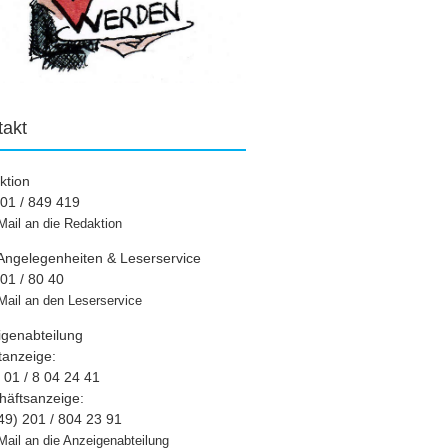
takt
ktion
01 / 849 419
Mail an die Redaktion
Angelegenheiten & Leserservice
01 / 80 40
Mail an den Leserservice
igenabteilung
tanzeige:
01 / 8 04 24 41
häftsanzeige:
49) 201 / 804 23 91
Mail an die Anzeigenabteilung