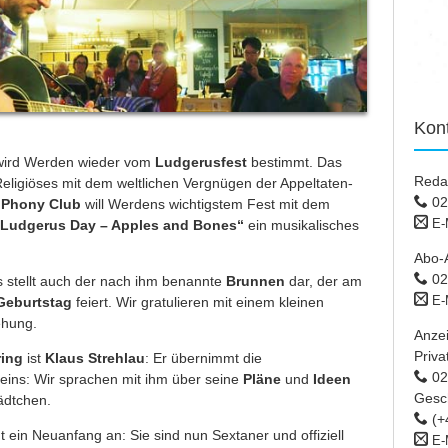
Kon
ird Werden wieder vom
Ludgerusfest
bestimmt. Das
Reda
 Religiöses mit dem weltlichen Vergnügen der Appeltaten-
02
o
Phony Club
will Werdens wichtigstem Fest mit dem
E-
„Ludgerus Day – Apples and Bones“
ein musikalisches
Abo-
02
 stellt auch der nach ihm benannte
Brunnen
dar, der am
E-
Geburtstag
feiert. Wir gratulieren mit einem kleinen
ehung.
Anze
Priva
ing
ist
Klaus Strehlau
: Er übernimmt die
02 
eins: Wir sprachen mit ihm über seine
Pläne
und
Ideen
Gesc
ädtchen.
(+
t ein Neuanfang an: Sie sind nun Sextaner und offiziell
E-