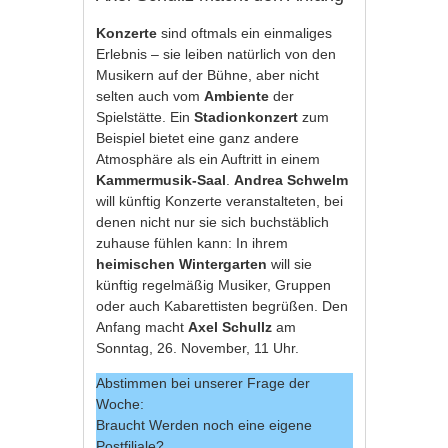
Konzerte
sind oftmals ein einmaliges
Erlebnis – sie leiben natürlich von den
Musikern auf der Bühne, aber nicht
selten auch vom
Ambiente
der
Spielstätte. Ein
Stadionkonzert
zum
Beispiel bietet eine ganz andere
Atmosphäre als ein Auftritt in einem
Kammermusik-Saal
.
Andrea Schwelm
will künftig Konzerte veranstalteten, bei
denen nicht nur sie sich buchstäblich
zuhause fühlen kann: In ihrem
heimischen Wintergarten
will sie
künftig regelmäßig Musiker, Gruppen
oder auch Kabarettisten begrüßen. Den
Anfang macht
Axel Schullz
am
Sonntag, 26. November, 11 Uhr.
Abstimmen bei unserer Frage der
Woche:
Braucht Werden noch eine eigene
Postfiliale?