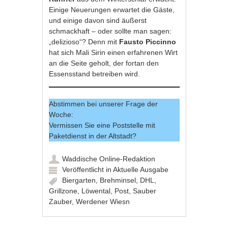
Einige Neuerungen erwartet die Gäste,
und einige davon sind äußerst
schmackhaft – oder sollte man sagen:
„delizioso“? Denn mit
Fausto Piccinno
hat sich Mali Sirin einen erfahrenen Wirt
an die Seite geholt, der fortan den
Essensstand betreiben wird.
Abstimmen bei unserer Frage der
Woche:
Vermissen Sie eine Poststelle mit
Paketdienst in der Altstadt?
Waddische Online-Redaktion
Veröffentlicht in
Aktuelle Ausgabe
Biergarten
,
Brehminsel
,
DHL
,
Grillzone
,
Löwental
,
Post
,
Sauber
Zauber
,
Werdener Wiesn