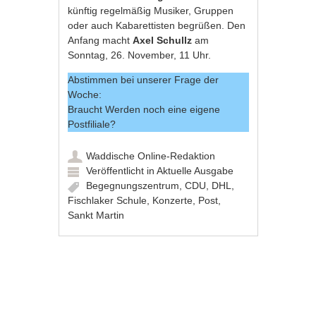
künftig regelmäßig Musiker, Gruppen
oder auch Kabarettisten begrüßen. Den
Anfang macht
Axel Schullz
am
Sonntag, 26. November, 11 Uhr.
Abstimmen bei unserer Frage der
Woche:
Braucht Werden noch eine eigene
Postfiliale?
Waddische Online-Redaktion
Veröffentlicht in
Aktuelle Ausgabe
Begegnungszentrum
,
CDU
,
DHL
,
Fischlaker Schule
,
Konzerte
,
Post
,
Sankt Martin
Artikel-Navigation