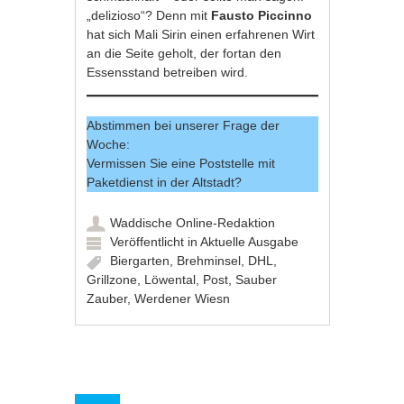
„delizioso“? Denn mit
Fausto Piccinno
hat sich Mali Sirin einen erfahrenen Wirt
an die Seite geholt, der fortan den
Essensstand betreiben wird.
Abstimmen bei unserer Frage der
Woche:
Vermissen Sie eine Poststelle mit
Paketdienst in der Altstadt?
Waddische Online-Redaktion
Veröffentlicht in
Aktuelle Ausgabe
Biergarten
,
Brehminsel
,
DHL
,
Grillzone
,
Löwental
,
Post
,
Sauber
Zauber
,
Werdener Wiesn